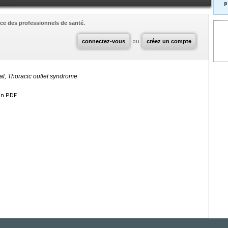
p
ce des professionnels de santé.
connectez-vous
ou
créez un compte
al,
Thoracic outlet syndrome
en PDF.