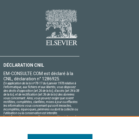
DÉCLARATION CNIL
EM-CONSULTE.COM est déclaré à la
CNIL, déclaration n° 1286925.
En application de la loi nº78-17 du 6 janvier 1978 relative à
l'informatique, aux fichiers et aux libertés, vous disposez
des droits d'opposition (art.26 de la loi), d'accès (art.34 à 38
de la loi), et de rectification (art.36 de la loi) des données
vous concernant. Ainsi, vous pouvez exiger que soient
rectifiées, complétées, clarifiées, mises à jour ou effacées
les informations vous concernant qui sont inexactes,
incomplètes, équivoques, périmées ou dont la collecte ou
l'utilisation ou la conservation est interdite.
Les informations personnelles concernant les visiteurs de
notre site, y compris leur identité, sont confidentielles.
Le responsable du site s'engage sur l'honneur à respecter
les conditions légales de confidentialité applicables en
France et à ne pas divulguer ces informations à des tiers.