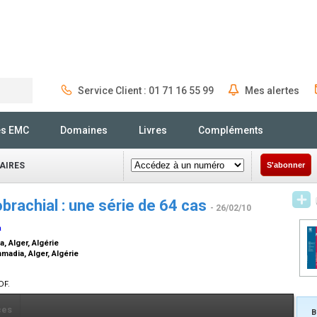
Service Client : 01 71 16 55 99
Mes alertes
Rechercher
és EMC
Domaines
Livres
Compléments
AIRES
S'abonner
brachial : une série de 64 cas
- 26/02/10
a
, Alger, Algérie
madia, Alger, Algérie
DF.
ces
B