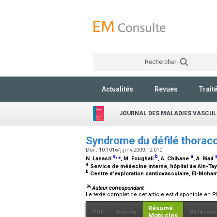
Rechercher
Actualités
Revues
Trait
JOURNAL DES MALADIES VASCUL
Syndrome du défilé thoraco
Doi : 10.1016/j.jmv.2009.12.010
a
,
⁎
b
a
N. Lanasri
, M. Foughali
, A. Chibane
, A. Biad
a
Service de médecine interne, hôpital de Ain-Taya
b
Centre d’exploration cardiovasculaire, El-Moham
Auteur correspondant.
Le texte complet de cet article est disponible en P
Résumé
PDF
Article
Référen
Mots clés