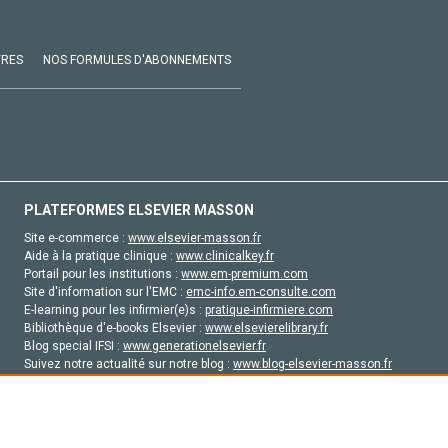
VRES
NOS FORMULES D'ABONNEMENTS
PLATEFORMES ELSEVIER MASSON
Site e-commerce :
www.elsevier-masson.fr
Aide à la pratique clinique :
www.clinicalkey.fr
Portail pour les institutions :
www.em-premium.com
Site d'information sur l'EMC :
emc-info.em-consulte.com
E-learning pour les infirmier(e)s :
pratique-infirmiere.com
Bibliothèque d'e-books Elsevier :
www.elsevierelibrary.fr
Blog special IFSI :
www.generationelsevier.fr
Suivez notre actualité sur notre blog :
www.blog-elsevier-masson.fr
Site d'emploi en santé :
emploisante.com