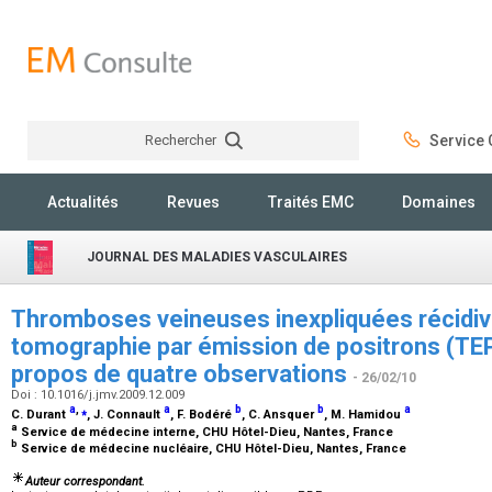
Rechercher
Service C
Rechercher
Actualités
Revues
Traités EMC
Domaines
JOURNAL DES MALADIES VASCULAIRES
Thromboses veineuses inexpliquées récidiv
tomographie par émission de positrons (TEP
propos de quatre observations
- 26/02/10
Doi : 10.1016/j.jmv.2009.12.009
a
,
⁎
a
b
b
a
C. Durant
, J. Connault
, F. Bodéré
, C. Ansquer
, M. Hamidou
a
Service de médecine interne, CHU Hôtel-Dieu, Nantes, France
b
Service de médecine nucléaire, CHU Hôtel-Dieu, Nantes, France
Auteur correspondant.