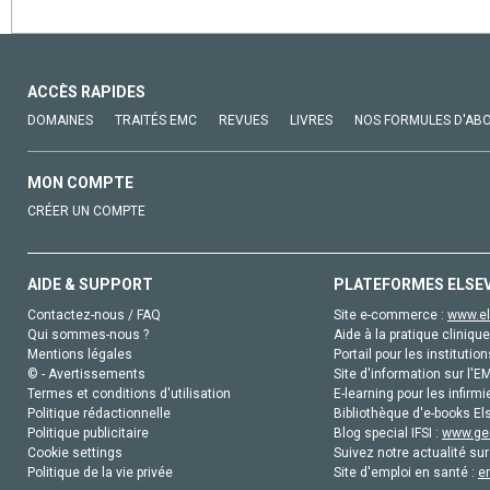
ACCÈS RAPIDES
DOMAINES
TRAITÉS EMC
REVUES
LIVRES
NOS FORMULES D'AB
MON COMPTE
CRÉER UN COMPTE
AIDE & SUPPORT
PLATEFORMES ELSE
Contactez-nous / FAQ
Site e-commerce :
www.el
Qui sommes-nous ?
Aide à la pratique clinique
Mentions légales
Portail pour les institution
© - Avertissements
Site d'information sur l'E
Termes et conditions d'utilisation
E-learning pour les infirmi
Politique rédactionnelle
Bibliothèque d'e-books Els
Politique publicitaire
Blog special IFSI :
www.gen
Cookie settings
Suivez notre actualité sur
Politique de la vie privée
Site d'emploi en santé :
e