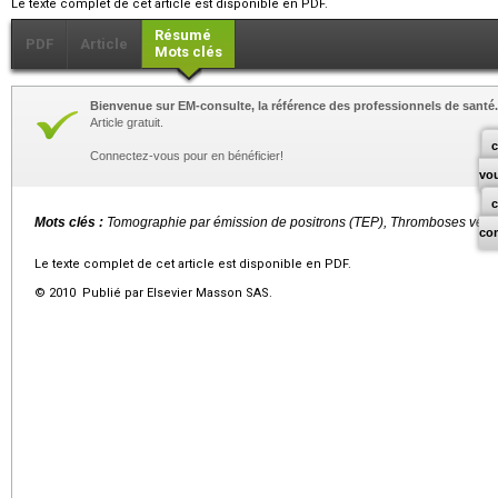
Le texte complet de cet article est disponible en PDF.
Résumé
PDF
Article
Mots clés
Bienvenue sur EM-consulte, la référence des professionnels de santé.
Article gratuit.
c
Connectez-vous pour en bénéficier!
vo
Mots clés :
Tomographie par émission de positrons (TEP), Thromboses vei
co
Le texte complet de cet article est disponible en PDF.
© 2010 Publié par Elsevier Masson SAS.