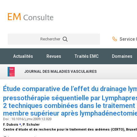
Rechercher
Service C
Rechercher
Actualités
Revues
Traités EMC
Domaines
JOURNAL DES MALADIES VASCULAIRES
Étude comparative de l’effet du drainage ly
pressothérapie séquentielle par Lymphapre
2 techniques combinées dans le traitemen
membre supérieur après lymphadénectomie 
Doi : 10.1016/j.jmv.2009.12.020
⁎
F. Dubois
, P. Schuler
Centre d’étude et de recherche pour le traitement des œdèmes (CERTO), Bruxel