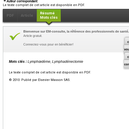
Auteur correspondant.
Le texte complet de cet article est disponible en PDF.
Résumé
PDF
Article
Mots clés
Bienvenue sur EM-consulte, la référence des professionnels de santé.
Article gratuit.
c
Connectez-vous pour en bénéficier!
vo
Mots clés :
Lymphœdème, Lymphadénectomie
co
Le texte complet de cet article est disponible en PDF.
© 2010 Publié par Elsevier Masson SAS.