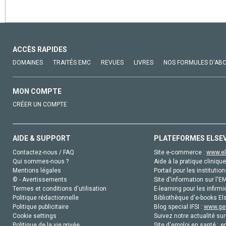
ACCÈS RAPIDES
DOMAINES
TRAITÉS EMC
REVUES
LIVRES
NOS FORMULES D'AB
MON COMPTE
CRÉER UN COMPTE
AIDE & SUPPORT
PLATEFORMES ELSE
Contactez-nous / FAQ
Site e-commerce :
www.el
Qui sommes-nous ?
Aide à la pratique clinique
Mentions légales
Portail pour les institution
© - Avertissements
Site d'information sur l'E
Termes et conditions d'utilisation
E-learning pour les infirmi
Politique rédactionnelle
Bibliothèque d'e-books Els
Politique publicitaire
Blog special IFSI :
www.gen
Cookie settings
Suivez notre actualité sur
Politique de la vie privée
Site d'emploi en santé :
e