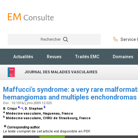
Rechercher
Service C
Rechercher
Actualités
Revues
Traités EMC
Domaines
JOURNAL DES MALADIES VASCULAIRES
Maffucci’s syndrome: a very rare malformati
hemangiomas and multiples enchondroma
Doi : 10.1016/j.jmv.2009.12.025
a
,
⁎
b
B. Criqui
, D. Stephan
a
Médecine vasculaire, Haguenau, France
b
Médecine vasculaire, CHRU de Strasbourg, France
Corresponding author.
Le texte complet de cet article est disponible en PDF.