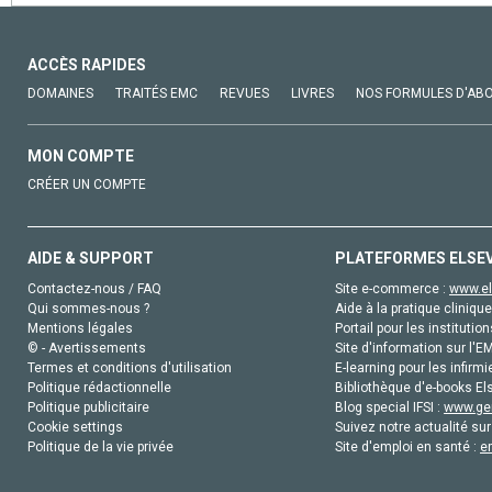
ACCÈS RAPIDES
DOMAINES
TRAITÉS EMC
REVUES
LIVRES
NOS FORMULES D'AB
MON COMPTE
CRÉER UN COMPTE
AIDE & SUPPORT
PLATEFORMES ELSE
Contactez-nous / FAQ
Site e-commerce :
www.el
Qui sommes-nous ?
Aide à la pratique clinique
Mentions légales
Portail pour les institution
© - Avertissements
Site d'information sur l'E
Termes et conditions d'utilisation
E-learning pour les infirmi
Politique rédactionnelle
Bibliothèque d'e-books Els
Politique publicitaire
Blog special IFSI :
www.gen
Cookie settings
Suivez notre actualité sur
Politique de la vie privée
Site d'emploi en santé :
e