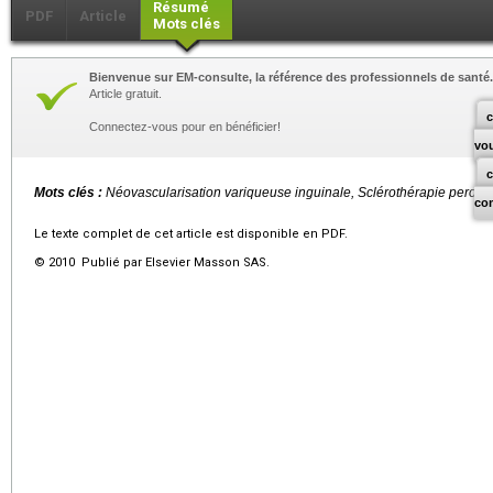
Résumé
PDF
Article
Mots clés
Bienvenue sur EM-consulte, la référence des professionnels de santé.
Article gratuit.
c
Connectez-vous pour en bénéficier!
vo
Mots clés :
Néovascularisation variqueuse inguinale, Sclérothérapie peropé
co
Le texte complet de cet article est disponible en PDF.
© 2010 Publié par Elsevier Masson SAS.