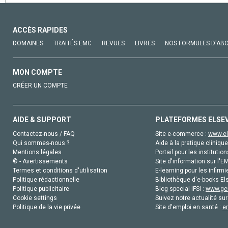
ACCÈS RAPIDES
DOMAINES
TRAITÉS EMC
REVUES
LIVRES
NOS FORMULES D'AB
MON COMPTE
CRÉER UN COMPTE
AIDE & SUPPORT
PLATEFORMES ELSE
Contactez-nous / FAQ
Site e-commerce :
www.el
Qui sommes-nous ?
Aide à la pratique clinique
Mentions légales
Portail pour les institution
© - Avertissements
Site d'information sur l'E
Termes et conditions d'utilisation
E-learning pour les infirmi
Politique rédactionnelle
Bibliothèque d'e-books Els
Politique publicitaire
Blog special IFSI :
www.gen
Cookie settings
Suivez notre actualité sur
Politique de la vie privée
Site d'emploi en santé :
e