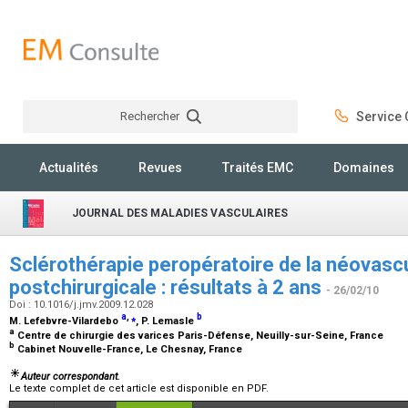
Rechercher
Service C
Rechercher
Actualités
Revues
Traités EMC
Domaines
JOURNAL DES MALADIES VASCULAIRES
Sclérothérapie peropératoire de la néovascu
postchirurgicale : résultats à 2 ans
- 26/02/10
Doi : 10.1016/j.jmv.2009.12.028
a
,
⁎
b
M. Lefebvre-Vilardebo
, P. Lemasle
a
Centre de chirurgie des varices Paris-Défense, Neuilly-sur-Seine, France
b
Cabinet Nouvelle-France, Le Chesnay, France
Auteur correspondant.
Le texte complet de cet article est disponible en PDF.