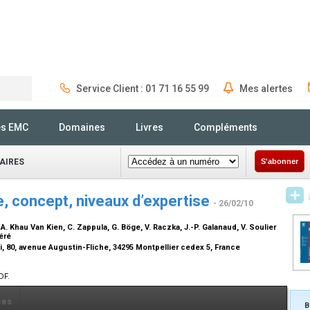
Service Client : 01 71 16 55 99
Mes alertes
Rechercher
és EMC
Domaines
Livres
Compléments
AIRES
S'abonner
e, concept, niveaux d’expertise
- 26/02/10
 A. Khau Van Kien, C. Zappula, G. Böge, V. Raczka, J.-P. Galanaud, V. Soulier
uéré
i, 80, avenue Augustin-Fliche, 34295 Montpellier cedex 5, France
DF.
ces
B