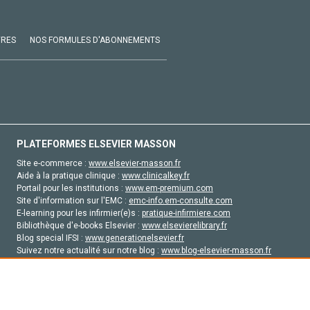
VRES
NOS FORMULES D'ABONNEMENTS
PLATEFORMES ELSEVIER MASSON
Site e-commerce :
www.elsevier-masson.fr
Aide à la pratique clinique :
www.clinicalkey.fr
Portail pour les institutions :
www.em-premium.com
Site d'information sur l'EMC :
emc-info.em-consulte.com
E-learning pour les infirmier(e)s :
pratique-infirmiere.com
Bibliothèque d'e-books Elsevier :
www.elsevierelibrary.fr
Blog special IFSI :
www.generationelsevier.fr
Suivez notre actualité sur notre blog :
www.blog-elsevier-masson.fr
Site d'emploi en santé :
emploisante.com