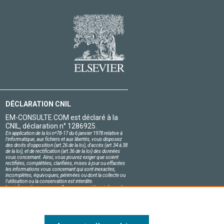
DÉCLARATION CNIL
EM-CONSULTE.COM est déclaré à la
CNIL, déclaration n° 1286925.
En application de la loi nº78-17 du 6 janvier 1978 relative à
l'informatique, aux fichiers et aux libertés, vous disposez
des droits d'opposition (art.26 de la loi), d'accès (art.34 à 38
de la loi), et de rectification (art.36 de la loi) des données
vous concernant. Ainsi, vous pouvez exiger que soient
rectifiées, complétées, clarifiées, mises à jour ou effacées
les informations vous concernant qui sont inexactes,
incomplètes, équivoques, périmées ou dont la collecte ou
l'utilisation ou la conservation est interdite.
Les informations personnelles concernant les visiteurs de
notre site, y compris leur identité, sont confidentielles.
Le responsable du site s'engage sur l'honneur à respecter
les conditions légales de confidentialité applicables en
France et à ne pas divulguer ces informations à des tiers.