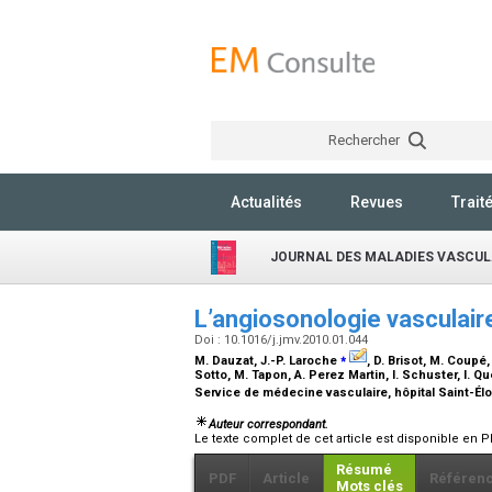
Rechercher
Actualités
Revues
Trait
JOURNAL DES MALADIES VASCUL
L’angiosonologie vasculair
Doi : 10.1016/j.jmv.2010.01.044
⁎
M. Dauzat, J.-P. Laroche
, D. Brisot, M. Coupé,
Sotto, M. Tapon, A. Perez Martin, I. Schuster, I. Q
Service de médecine vasculaire, hôpital Saint-Élo
Auteur correspondant.
Le texte complet de cet article est disponible en P
Résumé
PDF
Article
Référen
Mots clés