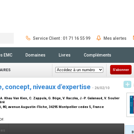
Service Client : 01 71 16 55 99
Mes alertes
Rechercher
és EMC
Domaines
Livres
Compléments
AIRES
S'abonner
e, concept, niveaux d’expertise
- 26/02/10
 A. Khau Van Kien, C. Zappula, G. Böge, V. Raczka, J.-P. Galanaud, V. Soulier
uéré
i, 80, avenue Augustin-Fliche, 34295 Montpellier cedex 5, France
DF.
ces
B