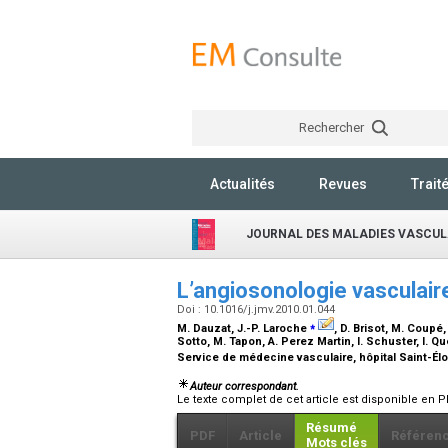
Rechercher
Actualités
Revues
Trait
JOURNAL DES MALADIES VASCUL
L’angiosonologie vasculair
Doi : 10.1016/j.jmv.2010.01.044
⁎
M. Dauzat, J.-P. Laroche
, D. Brisot, M. Coupé,
Sotto, M. Tapon, A. Perez Martin, I. Schuster, I. Q
Service de médecine vasculaire, hôpital Saint-Élo
Auteur correspondant.
Le texte complet de cet article est disponible en P
Résumé
PDF
Article
Référen
Mots clés