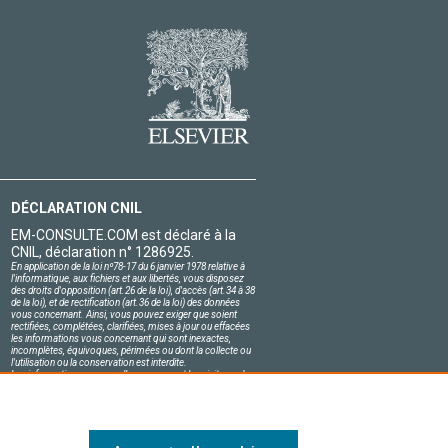
DÉCLARATION CNIL
EM-CONSULTE.COM est déclaré à la
CNIL, déclaration n° 1286925.
En application de la loi nº78-17 du 6 janvier 1978 relative à
l'informatique, aux fichiers et aux libertés, vous disposez
des droits d'opposition (art.26 de la loi), d'accès (art.34 à 38
de la loi), et de rectification (art.36 de la loi) des données
vous concernant. Ainsi, vous pouvez exiger que soient
rectifiées, complétées, clarifiées, mises à jour ou effacées
les informations vous concernant qui sont inexactes,
incomplètes, équivoques, périmées ou dont la collecte ou
l'utilisation ou la conservation est interdite.
Les informations personnelles concernant les visiteurs de
notre site, y compris leur identité, sont confidentielles.
Le responsable du site s'engage sur l'honneur à respecter
les conditions légales de confidentialité applicables en
France et à ne pas divulguer ces informations à des tiers.