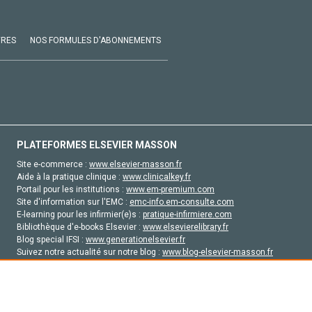
VRES
NOS FORMULES D'ABONNEMENTS
PLATEFORMES ELSEVIER MASSON
Site e-commerce :
www.elsevier-masson.fr
Aide à la pratique clinique :
www.clinicalkey.fr
Portail pour les institutions :
www.em-premium.com
Site d'information sur l'EMC :
emc-info.em-consulte.com
E-learning pour les infirmier(e)s :
pratique-infirmiere.com
Bibliothèque d'e-books Elsevier :
www.elsevierelibrary.fr
Blog special IFSI :
www.generationelsevier.fr
Suivez notre actualité sur notre blog :
www.blog-elsevier-masson.fr
Site d'emploi en santé :
emploisante.com