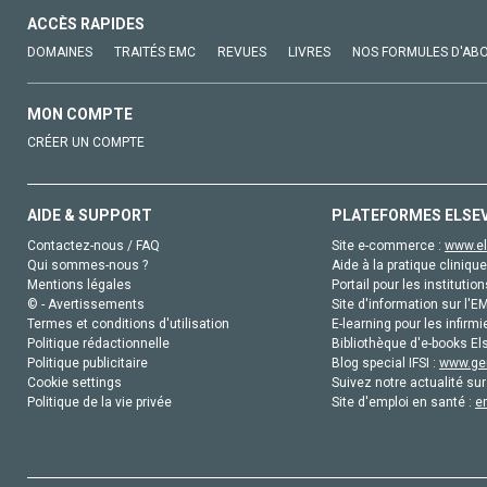
ACCÈS RAPIDES
DOMAINES
TRAITÉS EMC
REVUES
LIVRES
NOS FORMULES D'AB
MON COMPTE
CRÉER UN COMPTE
AIDE & SUPPORT
PLATEFORMES ELSE
Contactez-nous / FAQ
Site e-commerce :
www.el
Qui sommes-nous ?
Aide à la pratique clinique
Mentions légales
Portail pour les institution
© - Avertissements
Site d'information sur l'E
Termes et conditions d'utilisation
E-learning pour les infirmi
Politique rédactionnelle
Bibliothèque d'e-books Els
Politique publicitaire
Blog special IFSI :
www.gen
Cookie settings
Suivez notre actualité sur
Politique de la vie privée
Site d'emploi en santé :
e