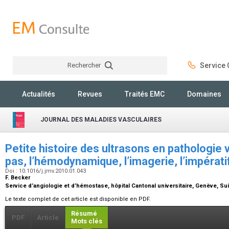
Rechercher
Service C
Rechercher
Actualités
Revues
Traités EMC
Domaines
JOURNAL DES MALADIES VASCULAIRES
Petite histoire des ultrasons en pathologie 
pas, l’hémodynamique, l’imagerie, l’impérati
Doi : 10.1016/j.jmv.2010.01.043
F. Becker
Service d’angiologie et d’hémostase, hôpital Cantonal universitaire, Genève, S
Le texte complet de cet article est disponible en PDF.
Résumé
PDF
Article
Mots clés