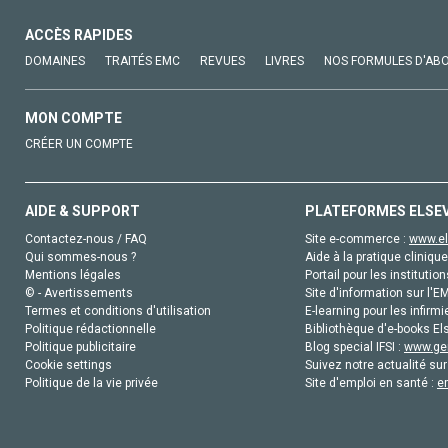
ACCÈS RAPIDES
DOMAINES
TRAITÉS EMC
REVUES
LIVRES
NOS FORMULES D'AB
MON COMPTE
CRÉER UN COMPTE
AIDE & SUPPORT
PLATEFORMES ELSE
Contactez-nous / FAQ
Site e-commerce :
www.el
Qui sommes-nous ?
Aide à la pratique clinique
Mentions légales
Portail pour les institution
© - Avertissements
Site d'information sur l'E
Termes et conditions d'utilisation
E-learning pour les infirmi
Politique rédactionnelle
Bibliothèque d'e-books Els
Politique publicitaire
Blog special IFSI :
www.gen
Cookie settings
Suivez notre actualité sur
Politique de la vie privée
Site d'emploi en santé :
e