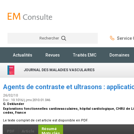
Rechercher
Service C
Rechercher
Actualités
Revues
Traités EMC
Domaines
JOURNAL DES MALADIES VASCULAIRES
Agents de contraste et ultrasons : applicat
26/02/10
Doi : 10.1016/j.jmv.2010.01.046
G. Deklunder
Explorations fonctionnelles cardiovasculaires, hôpital cardiologique, CHRU de Lil
cedex, France
Le texte complet de cet article est disponible en PDF.
Résumé
PDF
Article
Mots clés