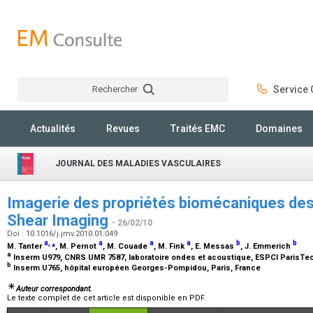
Rechercher
Service C
Rechercher
Actualités
Revues
Traités EMC
Domaines
JOURNAL DES MALADIES VASCULAIRES
Imagerie des propriétés biomécaniques des
Shear Imaging
- 26/02/10
Doi : 10.1016/j.jmv.2010.01.049
a
,
⁎
a
a
a
b
b
M. Tanter
, M. Pernot
, M. Couade
, M. Fink
, E. Messas
, J. Emmerich
a
Inserm U979, CNRS UMR 7587, laboratoire ondes et acoustique, ESPCI ParisTech
b
Inserm U765, hôpital européen Georges-Pompidou, Paris, France
Auteur correspondant.
Le texte complet de cet article est disponible en PDF.