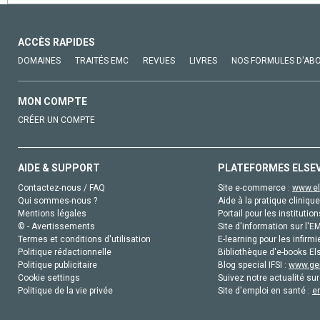
ACCÈS RAPIDES
DOMAINES
TRAITÉS EMC
REVUES
LIVRES
NOS FORMULES D'AB
MON COMPTE
CRÉER UN COMPTE
AIDE & SUPPORT
PLATEFORMES ELSE
Contactez-nous / FAQ
Site e-commerce :
www.el
Qui sommes-nous ?
Aide à la pratique clinique
Mentions légales
Portail pour les institution
© - Avertissements
Site d'information sur l'E
Termes et conditions d'utilisation
E-learning pour les infirmi
Politique rédactionnelle
Bibliothèque d'e-books Els
Politique publicitaire
Blog special IFSI :
www.gen
Cookie settings
Suivez notre actualité sur
Politique de la vie privée
Site d'emploi en santé :
e