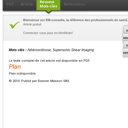
Résumé
PDF
Article
Références
Mots clés
Bienvenue sur EM-consulte, la référence des professionnels de santé.
Article gratuit.
c
Connectez-vous pour en bénéficier!
vo
Mots clés :
Athérosclérose, Supersonic Shear Imaging
co
Le texte complet de cet article est disponible en PDF.
Plan
Plan indisponible
© 2010 Publié par Elsevier Masson SAS.