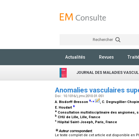
Rechercher
Actualités
Revues
Trait
JOURNAL DES MALADIES VASCUL
Anomalies vasculaires supe
Doi : 10.1016/j.jmv.2010.01.051
a
,
⁎
A. Bisdorff-Bresson
, C. Degrugillier-Chopi
a
E. Houdart
a
Consultation multidisciplinaire des angiomes, se
b
CHU de Lille, Lille, France
c
Hôpital Saint-Joseph, Paris, France
Auteur correspondant.
Le texte complet de cet article est disponible en P