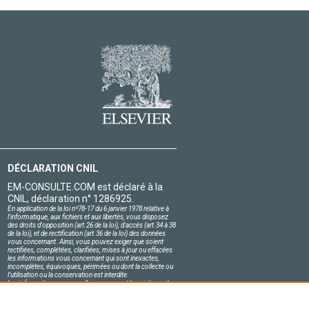
DÉCLARATION CNIL
EM-CONSULTE.COM est déclaré à la
CNIL, déclaration n° 1286925.
En application de la loi nº78-17 du 6 janvier 1978 relative à
l'informatique, aux fichiers et aux libertés, vous disposez
des droits d'opposition (art.26 de la loi), d'accès (art.34 à 38
de la loi), et de rectification (art.36 de la loi) des données
vous concernant. Ainsi, vous pouvez exiger que soient
rectifiées, complétées, clarifiées, mises à jour ou effacées
les informations vous concernant qui sont inexactes,
incomplètes, équivoques, périmées ou dont la collecte ou
l'utilisation ou la conservation est interdite.
Les informations personnelles concernant les visiteurs de
notre site, y compris leur identité, sont confidentielles.
Le responsable du site s'engage sur l'honneur à respecter
les conditions légales de confidentialité applicables en