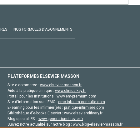
VRES
NOS FORMULES D'ABONNEMENTS
PLATEFORMES ELSEVIER MASSON
Site e-commerce :
www.elsevier-masson.fr
Aide à la pratique clinique :
www.clinicalkey.fr
Portail pour les institutions :
www.em-premium.com
Site d'information sur l'EMC :
emc-info.em-consulte.com
E-learning pour les infirmier(e)s :
pratique-infirmiere.com
Bibliothèque d'e-books Elsevier :
www.elsevierelibrary.fr
Blog special IFSI :
www.generationelsevier.fr
Suivez notre actualité sur notre blog :
www.blog-elsevier-masson.fr
Site d'emploi en santé :
emploisante.com