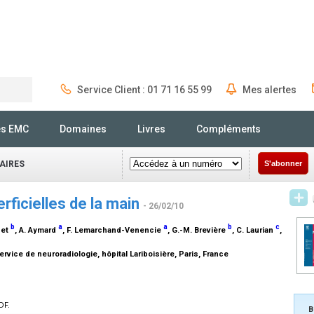
Service Client : 01 71 16 55 99
Mes alertes
Rechercher
és EMC
Domaines
Livres
Compléments
AIRES
S'abonner
rficielles de la main
- 26/02/10
b
a
a
b
c
net
, A. Aymard
, F. Lemarchand-Venencie
, G.-M. Brevière
, C. Laurian
,
rvice de neuroradiologie, hôpital Lariboisière, Paris, France
DF.
B