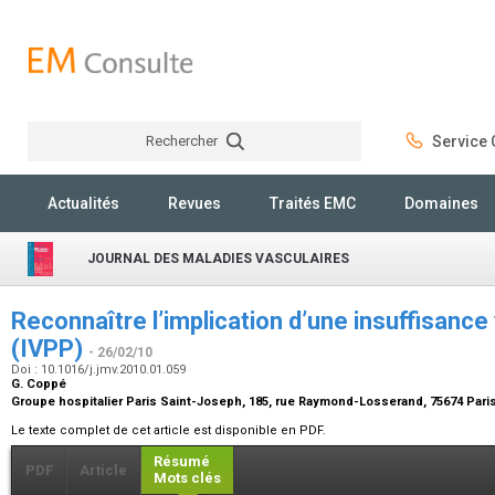
Rechercher
Service C
Rechercher
Actualités
Revues
Traités EMC
Domaines
JOURNAL DES MALADIES VASCULAIRES
Reconnaître l’implication d’une insuffisance
(IVPP)
- 26/02/10
Doi : 10.1016/j.jmv.2010.01.059
G. Coppé
Groupe hospitalier Paris Saint-Joseph, 185, rue Raymond-Losserand, 75674 Pari
Le texte complet de cet article est disponible en PDF.
Résumé
PDF
Article
Mots clés