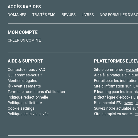
ACCÈS RAPIDES
DOMAINES
TRAITÉS EMC
REVUES
LIVRES
NOS FORMULES D'AB
MON COMPTE
CRÉER UN COMPTE
AIDE & SUPPORT
PLATEFORMES ELSE
Contactez-nous / FAQ
Site e-commerce :
www.el
Qui sommes-nous ?
Aide à la pratique clinique
Mentions légales
Portail pour les institution
© - Avertissements
Site d'information sur l'E
Termes et conditions d'utilisation
E-learning pour les infirmi
Politique rédactionnelle
Bibliothèque d'e-books Els
Politique publicitaire
Blog special IFSI :
www.gen
Cookie settings
Suivez notre actualité sur
Politique de la vie privée
Site d'emploi en santé :
e