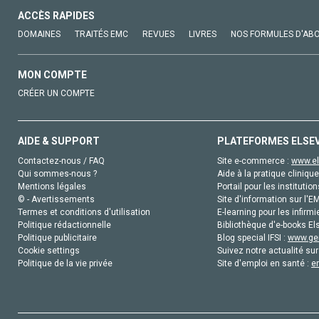
ACCÈS RAPIDES
DOMAINES
TRAITÉS EMC
REVUES
LIVRES
NOS FORMULES D'AB
MON COMPTE
CRÉER UN COMPTE
AIDE & SUPPORT
PLATEFORMES ELSE
Contactez-nous / FAQ
Site e-commerce :
www.el
Qui sommes-nous ?
Aide à la pratique clinique
Mentions légales
Portail pour les institution
© - Avertissements
Site d'information sur l'E
Termes et conditions d'utilisation
E-learning pour les infirmi
Politique rédactionnelle
Bibliothèque d'e-books Els
Politique publicitaire
Blog special IFSI :
www.gen
Cookie settings
Suivez notre actualité sur
Politique de la vie privée
Site d'emploi en santé :
e