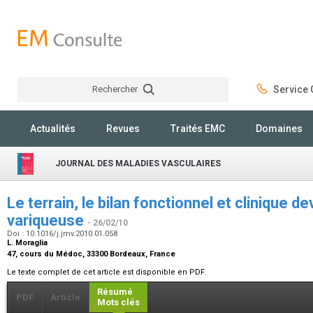
Rechercher
Service C
Rechercher
Actualités
Revues
Traités EMC
Domaines
JOURNAL DES MALADIES VASCULAIRES
Le terrain, le bilan fonctionnel et clinique d
variqueuse
- 26/02/10
Doi : 10.1016/j.jmv.2010.01.058
L. Moraglia
47, cours du Médoc, 33300 Bordeaux, France
Le texte complet de cet article est disponible en PDF.
Résumé
PDF
Article
Mots clés