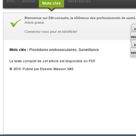
PDF
Article
Références
Mots clés
Bienvenue sur EM-consulte, la référence des professionnels de santé.
Article gratuit.
c
Connectez-vous pour en bénéficier!
vo
Mots clés :
Procédures endovasculaires, Surveillance
co
Le texte complet de cet article est disponible en PDF.
© 2010 Publié par Elsevier Masson SAS.