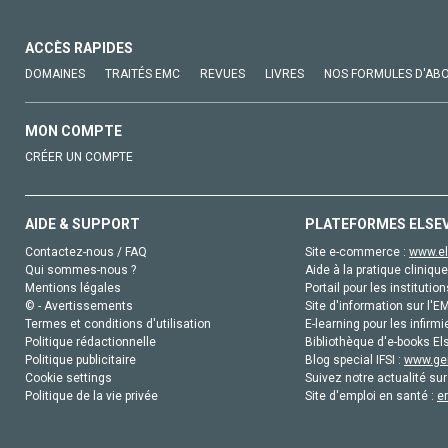
ACCÈS RAPIDES
DOMAINES
TRAITÉS EMC
REVUES
LIVRES
NOS FORMULES D'AB
MON COMPTE
CRÉER UN COMPTE
AIDE & SUPPORT
PLATEFORMES ELSE
Contactez-nous / FAQ
Site e-commerce :
www.el
Qui sommes-nous ?
Aide à la pratique clinique
Mentions légales
Portail pour les institution
© - Avertissements
Site d'information sur l'E
Termes et conditions d'utilisation
E-learning pour les infirmi
Politique rédactionnelle
Bibliothèque d'e-books Els
Politique publicitaire
Blog special IFSI :
www.gen
Cookie settings
Suivez notre actualité sur
Politique de la vie privée
Site d'emploi en santé :
e