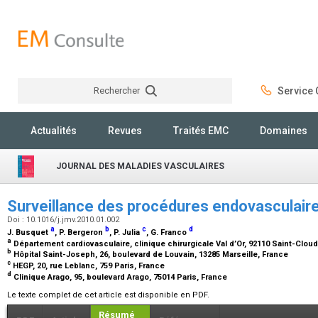
Rechercher
Service C
Rechercher
Actualités
Revues
Traités EMC
Domaines
JOURNAL DES MALADIES VASCULAIRES
Surveillance des procédures endovasculair
Doi : 10.1016/j.jmv.2010.01.002
a
b
c
d
J. Busquet
, P. Bergeron
, P. Julia
, G. Franco
a
Département cardiovasculaire, clinique chirurgicale Val d’Or, 92110 Saint-Clou
b
Hôpital Saint-Joseph, 26, boulevard de Louvain, 13285 Marseille, France
c
HEGP, 20, rue Leblanc, 759 Paris, France
d
Clinique Arago, 95, boulevard Arago, 75014 Paris, France
Le texte complet de cet article est disponible en PDF.
Résumé