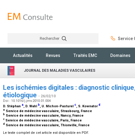
Rechercher
Service C
Rechercher
Actualités
Revues
Traités EMC
Domaines
JOURNAL DES MALADIES VASCULAIRES
Les ischémies digitales : diagnostic clinique
étiologique
- 26/02/10
Doi : 10.1016/j.jmv.2010.01.004
a
b
c
d
D. Stéphan
, D. Wahl
, U. Michon-Pasturel
, S. Kownator
a
Service de médecine vasculaire, Strasbourg, France
b
Service de médecine vasculaire, Nancy, France
c
Service de médecine vasculaire, Paris, France
d
Service de médecine vasculaire, Thionville, France
Le texte complet de cet article est disponible en PDF.