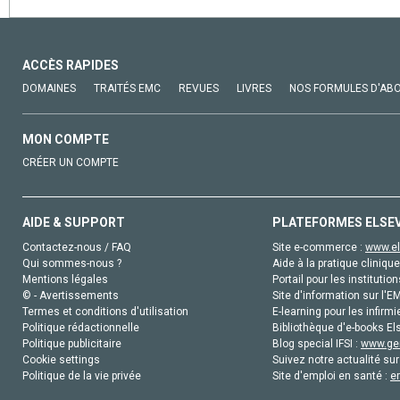
ACCÈS RAPIDES
DOMAINES
TRAITÉS EMC
REVUES
LIVRES
NOS FORMULES D'AB
MON COMPTE
CRÉER UN COMPTE
AIDE & SUPPORT
PLATEFORMES ELSE
Contactez-nous / FAQ
Site e-commerce :
www.el
Qui sommes-nous ?
Aide à la pratique clinique
Mentions légales
Portail pour les institution
© - Avertissements
Site d'information sur l'E
Termes et conditions d'utilisation
E-learning pour les infirmi
Politique rédactionnelle
Bibliothèque d'e-books Els
Politique publicitaire
Blog special IFSI :
www.gen
Cookie settings
Suivez notre actualité sur
Politique de la vie privée
Site d'emploi en santé :
e