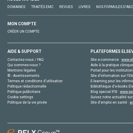
DOMAINES
TRAITÉS EMC
REVUES
LIVRES
NOS FORMULES D'AB
MON COMPTE
CRÉER UN COMPTE
AIDE & SUPPORT
PLATEFORMES ELSE
Contactez-nous / FAQ
Site e-commerce :
www.el
Qui sommes-nous ?
Aide à la pratique clinique
Mentions légales
Portail pour les institution
© - Avertissements
Site d'information sur l'E
Termes et conditions d'utilisation
E-learning pour les infirmi
Politique rédactionnelle
Bibliothèque d'e-books Els
Politique publicitaire
Blog special IFSI :
www.gen
Cookie settings
Suivez notre actualité sur
Politique de la vie privée
Site d'emploi en santé :
e