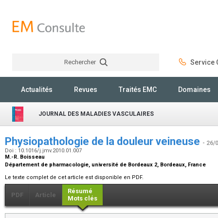
Rechercher
Service C
Rechercher
Actualités
Revues
Traités EMC
Domaines
JOURNAL DES MALADIES VASCULAIRES
Physiopathologie de la douleur veineuse
- 26/
Doi : 10.1016/j.jmv.2010.01.007
M.-R. Boisseau
Département de pharmacologie, université de Bordeaux 2, Bordeaux, France
Le texte complet de cet article est disponible en PDF.
Résumé
PDF
Article
Mots clés