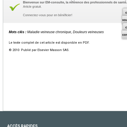
Bienvenue sur EM-consulte, la référence des professionnels de santé.
Article gratuit.
c
Connectez-vous pour en bénéficier!
vo
Mots clés :
Maladie veineuse chronique, Douleurs veineuses
co
Le texte complet de cet article est disponible en PDF.
© 2010 Publié par Elsevier Masson SAS.
ACCÈS RAPIDES