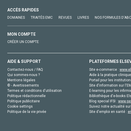
ACCÈS RAPIDES
DOMAINES
TRAITÉS EMC
REVUES
LIVRES
NOS FORMULES D'AB
MON COMPTE
CRÉER UN COMPTE
AIDE & SUPPORT
PLATEFORMES ELSE
Contactez-nous / FAQ
Site e-commerce :
www.el
Qui sommes-nous ?
Aide à la pratique clinique
Mentions légales
Portail pour les institution
© - Avertissements
Site d'information sur l'E
Termes et conditions d'utilisation
E-learning pour les infirmi
Politique rédactionnelle
Bibliothèque d'e-books Els
Politique publicitaire
Blog special IFSI :
www.gen
Cookie settings
Suivez notre actualité sur
Politique de la vie privée
Site d'emploi en santé :
e