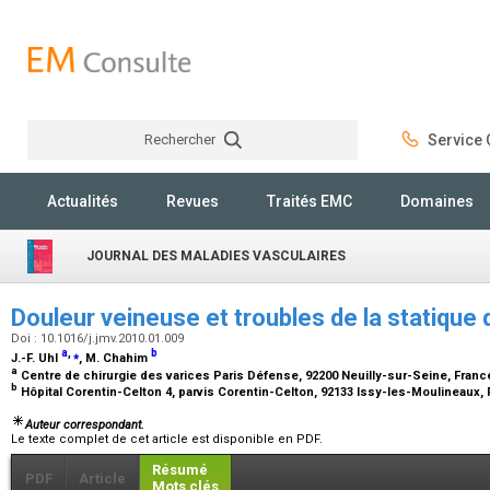
Rechercher
Service C
Rechercher
Actualités
Revues
Traités EMC
Domaines
JOURNAL DES MALADIES VASCULAIRES
Douleur veineuse et troubles de la statique 
Doi : 10.1016/j.jmv.2010.01.009
a
,
⁎
b
J.-F. Uhl
, M. Chahim
a
Centre de chirurgie des varices Paris Défense, 92200 Neuilly-sur-Seine, Fran
b
Hôpital Corentin-Celton 4, parvis Corentin-Celton, 92133 Issy-les-Moulineaux,
Auteur correspondant.
Le texte complet de cet article est disponible en PDF.
Résumé
PDF
Article
Mots clés