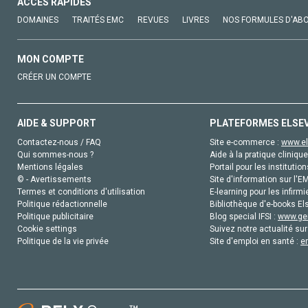
ACCÈS RAPIDES
DOMAINES
TRAITÉS EMC
REVUES
LIVRES
NOS FORMULES D'AB
MON COMPTE
CRÉER UN COMPTE
AIDE & SUPPORT
PLATEFORMES ELSE
Contactez-nous / FAQ
Site e-commerce :
www.el
Qui sommes-nous ?
Aide à la pratique clinique
Mentions légales
Portail pour les institution
© - Avertissements
Site d'information sur l'E
Termes et conditions d'utilisation
E-learning pour les infirmi
Politique rédactionnelle
Bibliothèque d'e-books Els
Politique publicitaire
Blog special IFSI :
www.gen
Cookie settings
Suivez notre actualité sur
Politique de la vie privée
Site d'emploi en santé :
e