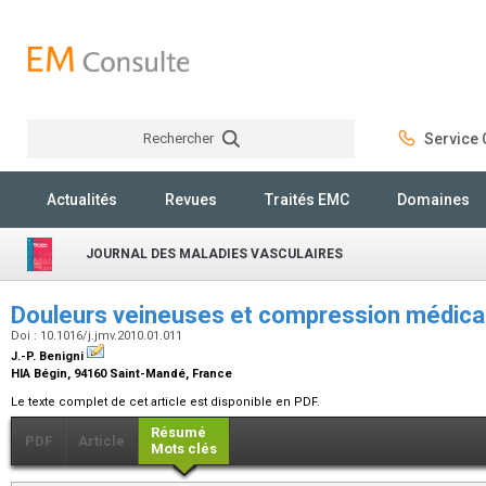
Rechercher
Service C
Rechercher
Actualités
Revues
Traités EMC
Domaines
JOURNAL DES MALADIES VASCULAIRES
Douleurs veineuses et compression médic
Doi : 10.1016/j.jmv.2010.01.011
J.-P. Benigni
HIA Bégin, 94160 Saint-Mandé, France
Le texte complet de cet article est disponible en PDF.
Résumé
PDF
Article
Mots clés