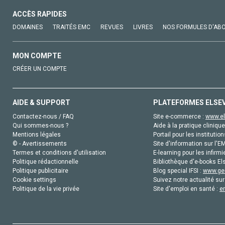
ACCÈS RAPIDES
DOMAINES
TRAITÉS EMC
REVUES
LIVRES
NOS FORMULES D'AB
MON COMPTE
CRÉER UN COMPTE
AIDE & SUPPORT
PLATEFORMES ELSE
Contactez-nous / FAQ
Site e-commerce :
www.el
Qui sommes-nous ?
Aide à la pratique clinique
Mentions légales
Portail pour les institution
© - Avertissements
Site d'information sur l'E
Termes et conditions d'utilisation
E-learning pour les infirmi
Politique rédactionnelle
Bibliothèque d'e-books Els
Politique publicitaire
Blog special IFSI :
www.gen
Cookie settings
Suivez notre actualité sur
Politique de la vie privée
Site d'emploi en santé :
e