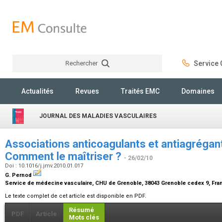
Rechercher
Service C
Rechercher
Actualités
Revues
Traités EMC
Domaines
JOURNAL DES MALADIES VASCULAIRES
Associations anticoagulants et antiagrégants
Comment le maîtriser ?
- 26/02/10
Doi : 10.1016/j.jmv.2010.01.017
G. Pernod
Service de médecine vasculaire, CHU de Grenoble, 38043 Grenoble cedex 9, Fr
Le texte complet de cet article est disponible en PDF.
Résumé
PDF
Article
Mots clés