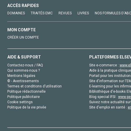
ACCÈS RAPIDES
DOMAINES
TRAITÉS EMC
REVUES
LIVRES
NOS FORMULES D'AB
MON COMPTE
CRÉER UN COMPTE
AIDE & SUPPORT
PLATEFORMES ELSE
Contactez-nous / FAQ
Site e-commerce :
www.el
Qui sommes-nous ?
Aide à la pratique clinique
Mentions légales
Portail pour les institution
© - Avertissements
Site d'information sur l'E
Termes et conditions d'utilisation
E-learning pour les infirmi
Politique rédactionnelle
Bibliothèque d'e-books Els
Politique publicitaire
Blog special IFSI :
www.gen
Cookie settings
Suivez notre actualité sur
Politique de la vie privée
Site d'emploi en santé :
e