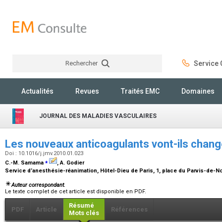
Rechercher
Service C
Rechercher
Actualités
Revues
Traités EMC
Domaines
JOURNAL DES MALADIES VASCULAIRES
Les nouveaux anticoagulants vont-ils chang
Doi : 10.1016/j.jmv.2010.01.023
⁎
C.-M. Samama
, A. Godier
Service d’anesthésie-réanimation, Hôtel-Dieu de Paris, 1, place du Parvis-de-N
Auteur correspondant.
Le texte complet de cet article est disponible en PDF.
Résumé
PDF
Article
Références
Mots clés