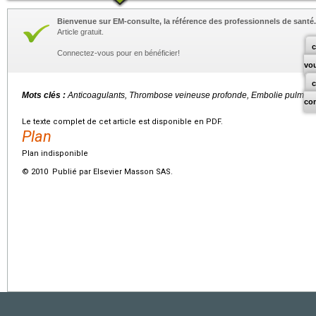
Bienvenue sur EM-consulte, la référence des professionnels de santé.
Article gratuit.
c
Connectez-vous pour en bénéficier!
vo
Mots clés :
Anticoagulants, Thrombose veineuse profonde, Embolie pulmon
co
Le texte complet de cet article est disponible en PDF.
Plan
Plan indisponible
© 2010 Publié par Elsevier Masson SAS.