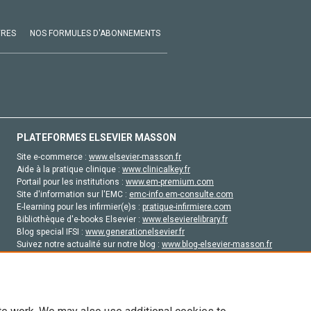
VRES
NOS FORMULES D'ABONNEMENTS
PLATEFORMES ELSEVIER MASSON
Site e-commerce :
www.elsevier-masson.fr
Aide à la pratique clinique :
www.clinicalkey.fr
Portail pour les institutions :
www.em-premium.com
Site d'information sur l'EMC :
emc-info.em-consulte.com
E-learning pour les infirmier(e)s :
pratique-infirmiere.com
Bibliothèque d'e-books Elsevier :
www.elsevierelibrary.fr
Blog special IFSI :
www.generationelsevier.fr
Suivez notre actualité sur notre blog :
www.blog-elsevier-masson.fr
Site d'emploi en santé :
emploisante.com