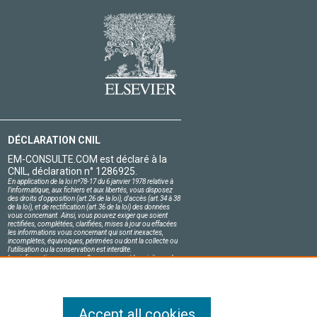
DÉCLARATION CNIL
EM-CONSULTE.COM est déclaré à la
CNIL, déclaration n° 1286925.
En application de la loi nº78-17 du 6 janvier 1978 relative à
l'informatique, aux fichiers et aux libertés, vous disposez
des droits d'opposition (art.26 de la loi), d'accès (art.34 à 38
de la loi), et de rectification (art.36 de la loi) des données
vous concernant. Ainsi, vous pouvez exiger que soient
rectifiées, complétées, clarifiées, mises à jour ou effacées
les informations vous concernant qui sont inexactes,
incomplètes, équivoques, périmées ou dont la collecte ou
l'utilisation ou la conservation est interdite.
Les informations personnelles concernant les visiteurs de
notre site, y compris leur identité, sont confidentielles.
Le responsable du site s'engage sur l'honneur à respecter
les conditions légales de confidentialité applicables en
France et à ne pas divulguer ces informations à des tiers.
Accept all cookies