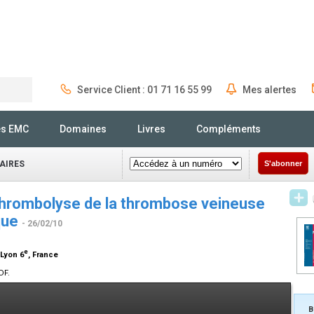
Service Client : 01 71 16 55 99
Mes alertes
Rechercher
és EMC
Domaines
Livres
Compléments
AIRES
S'abonner
thrombolyse de la thrombose veineuse
que
- 26/02/10
e
 Lyon 6
, France
DF.
B