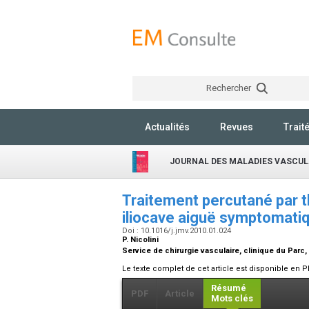
Rechercher
Actualités
Revues
Trait
JOURNAL DES MALADIES VASCUL
Traitement percutané par 
iliocave aiguë symptomati
Doi : 10.1016/j.jmv.2010.01.024
P. Nicolini
Service de chirurgie vasculaire, clinique du Parc,
Le texte complet de cet article est disponible en P
Résumé
PDF
Article
Mots clés