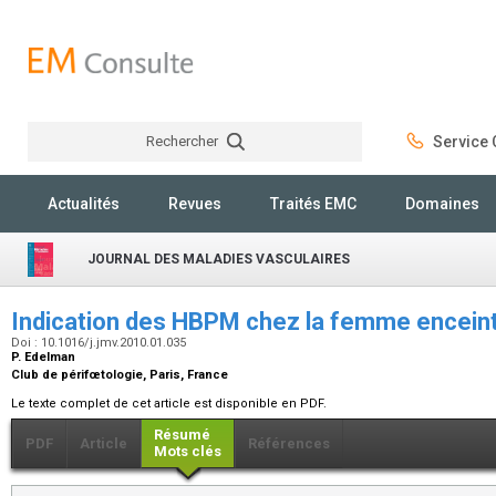
Rechercher
Service C
Rechercher
Actualités
Revues
Traités EMC
Domaines
JOURNAL DES MALADIES VASCULAIRES
Indication des HBPM chez la femme encein
Doi : 10.1016/j.jmv.2010.01.035
P. Edelman
Club de périfœtologie, Paris, France
Le texte complet de cet article est disponible en PDF.
Résumé
PDF
Article
Références
Mots clés