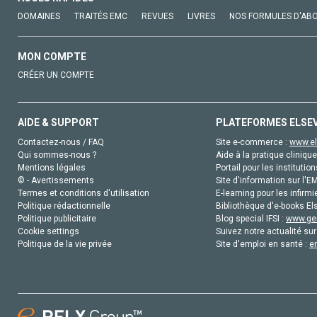
DOMAINES
TRAITÉS EMC
REVUES
LIVRES
NOS FORMULES D'AB
MON COMPTE
CRÉER UN COMPTE
AIDE & SUPPORT
PLATEFORMES ELSE
Contactez-nous / FAQ
Site e-commerce :
www.el
Qui sommes-nous ?
Aide à la pratique clinique
Mentions légales
Portail pour les institution
© - Avertissements
Site d'information sur l'E
Termes et conditions d'utilisation
E-learning pour les infirmi
Politique rédactionnelle
Bibliothèque d'e-books Els
Politique publicitaire
Blog special IFSI :
www.gen
Cookie settings
Suivez notre actualité sur
Politique de la vie privée
Site d'emploi en santé :
e