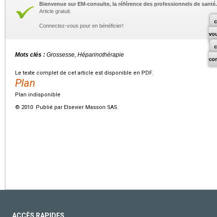
Bienvenue sur EM-consulte, la référence des professionnels de santé.
Article gratuit.
c
Connectez-vous pour en bénéficier!
vo
Mots clés :
Grossesse, Héparinothérapie
co
Le texte complet de cet article est disponible en PDF.
Plan
Plan indisponible
© 2010 Publié par Elsevier Masson SAS.
ACCÈS RAPIDES