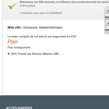
Bienvenue sur EM-consulte, la référence des professionnels de santé.
Article gratuit.
c
Connectez-vous pour en bénéficier!
vo
Mots clés :
Grossesse, Héparinothérapie
co
Le texte complet de cet article est disponible en PDF.
Plan
Plan indisponible
© 2010 Publié par Elsevier Masson SAS.
ACCÈS RAPIDES