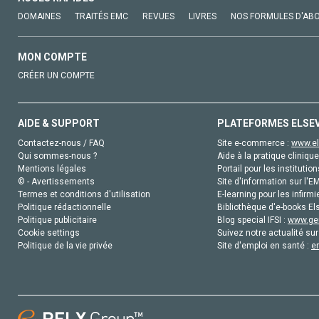
DOMAINES
TRAITÉS EMC
REVUES
LIVRES
NOS FORMULES D'AB
MON COMPTE
CRÉER UN COMPTE
AIDE & SUPPORT
PLATEFORMES ELSE
Contactez-nous / FAQ
Site e-commerce :
www.el
Qui sommes-nous ?
Aide à la pratique clinique
Mentions légales
Portail pour les institution
© - Avertissements
Site d'information sur l'E
Termes et conditions d'utilisation
E-learning pour les infirmi
Politique rédactionnelle
Bibliothèque d'e-books Els
Politique publicitaire
Blog special IFSI :
www.gen
Cookie settings
Suivez notre actualité sur
Politique de la vie privée
Site d'emploi en santé :
e