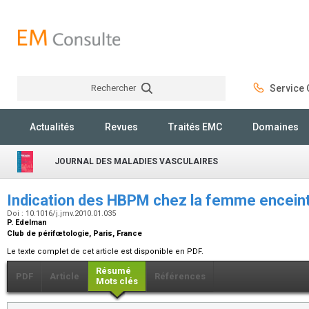
Rechercher
Service C
Rechercher
Actualités
Revues
Traités EMC
Domaines
JOURNAL DES MALADIES VASCULAIRES
Indication des HBPM chez la femme encein
Doi : 10.1016/j.jmv.2010.01.035
P. Edelman
Club de périfœtologie, Paris, France
Le texte complet de cet article est disponible en PDF.
Résumé
PDF
Article
Références
Mots clés