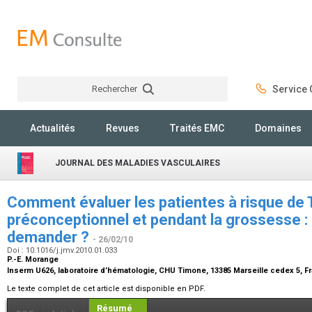
Rechercher
Service C
Rechercher
Actualités
Revues
Traités EMC
Domaines
JOURNAL DES MALADIES VASCULAIRES
Comment évaluer les patientes à risque de
préconceptionnel et pendant la grossesse : qu
demander ?
- 26/02/10
Doi : 10.1016/j.jmv.2010.01.033
P.-E. Morange
Inserm U626, laboratoire d’hématologie, CHU Timone, 13385 Marseille cedex 5, 
Le texte complet de cet article est disponible en PDF.
Résumé