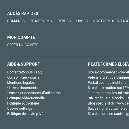
ACCÈS RAPIDES
DOMAINES
TRAITÉS EMC
REVUES
LIVRES
NOS FORMULES D'AB
MON COMPTE
CRÉER UN COMPTE
AIDE & SUPPORT
PLATEFORMES ELSE
Contactez-nous / FAQ
Site e-commerce :
www.el
Qui sommes-nous ?
Aide à la pratique clinique
Mentions légales
Portail pour les institution
© - Avertissements
Site d'information sur l'E
Termes et conditions d'utilisation
E-learning pour les infirmi
Politique rédactionnelle
Bibliothèque d'e-books Els
Politique publicitaire
Blog special IFSI :
www.gen
Cookie settings
Suivez notre actualité sur
Politique de la vie privée
Site d'emploi en santé :
e