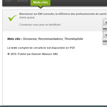
PDF
Article
Mots clés
Bienvenue sur EM-consulte, la référence des professionnels de santé.
Article gratuit.
c
Connectez-vous pour en bénéficier!
vo
Mots clés :
Grossesse, Recommandations, Thrombophilie
co
Le texte complet de cet article est disponible en PDF.
© 2010 Publié par Elsevier Masson SAS.