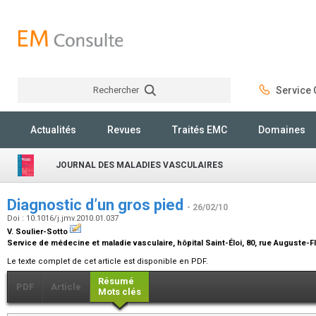
Rechercher
Service C
Rechercher
Actualités
Revues
Traités EMC
Domaines
JOURNAL DES MALADIES VASCULAIRES
Diagnostic d’un gros pied
- 26/02/10
Doi : 10.1016/j.jmv.2010.01.037
V. Soulier-Sotto
Service de médecine et maladie vasculaire, hôpital Saint-Éloi, 80, rue Auguste-F
Le texte complet de cet article est disponible en PDF.
Résumé
PDF
Article
Mots clés