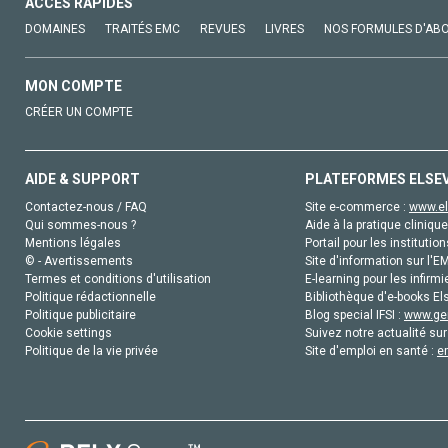
ACCÈS RAPIDES
DOMAINES
TRAITÉS EMC
REVUES
LIVRES
NOS FORMULES D'AB
MON COMPTE
CRÉER UN COMPTE
AIDE & SUPPORT
PLATEFORMES ELSE
Contactez-nous / FAQ
Site e-commerce :
www.el
Qui sommes-nous ?
Aide à la pratique clinique
Mentions légales
Portail pour les institution
© - Avertissements
Site d'information sur l'E
Termes et conditions d'utilisation
E-learning pour les infirmi
Politique rédactionnelle
Bibliothèque d'e-books Els
Politique publicitaire
Blog special IFSI :
www.gen
Cookie settings
Suivez notre actualité sur
Politique de la vie privée
Site d'emploi en santé :
e