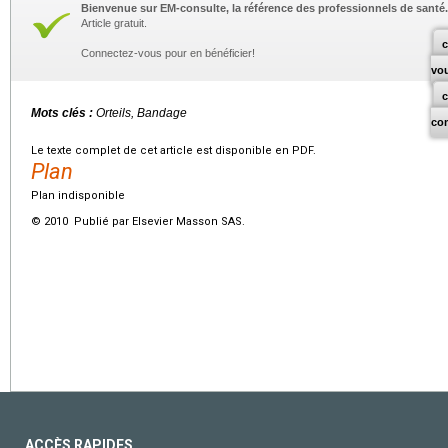
Bienvenue sur EM-consulte, la référence des professionnels de santé.
Article gratuit.
c
Connectez-vous pour en bénéficier!
vo
Mots clés :
Orteils, Bandage
co
Le texte complet de cet article est disponible en PDF.
Plan
Plan indisponible
© 2010 Publié par Elsevier Masson SAS.
ACCÈS RAPIDES