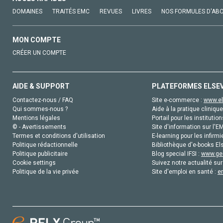
DOMAINES
TRAITÉS EMC
REVUES
LIVRES
NOS FORMULES D'AB
MON COMPTE
CRÉER UN COMPTE
AIDE & SUPPORT
PLATEFORMES ELSE
Contactez-nous / FAQ
Site e-commerce :
www.el
Qui sommes-nous ?
Aide à la pratique clinique
Mentions légales
Portail pour les institution
© - Avertissements
Site d'information sur l'E
Termes et conditions d'utilisation
E-learning pour les infirmi
Politique rédactionnelle
Bibliothèque d'e-books Els
Politique publicitaire
Blog special IFSI :
www.gen
Cookie settings
Suivez notre actualité sur
Politique de la vie privée
Site d'emploi en santé :
e