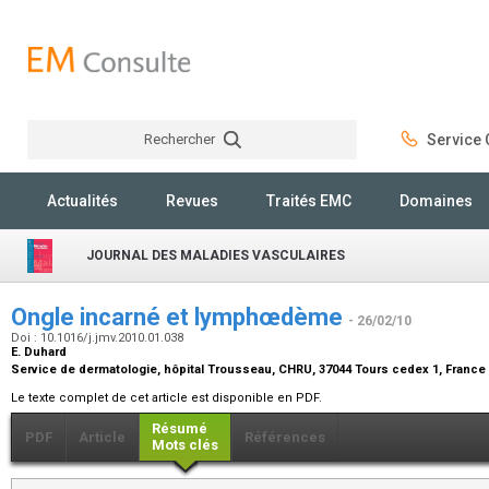
Rechercher
Service C
Rechercher
Actualités
Revues
Traités EMC
Domaines
JOURNAL DES MALADIES VASCULAIRES
Ongle incarné et lymphœdème
- 26/02/10
Doi : 10.1016/j.jmv.2010.01.038
E. Duhard
Service de dermatologie, hôpital Trousseau, CHRU, 37044 Tours cedex 1, France
Le texte complet de cet article est disponible en PDF.
Résumé
PDF
Article
Références
Mots clés