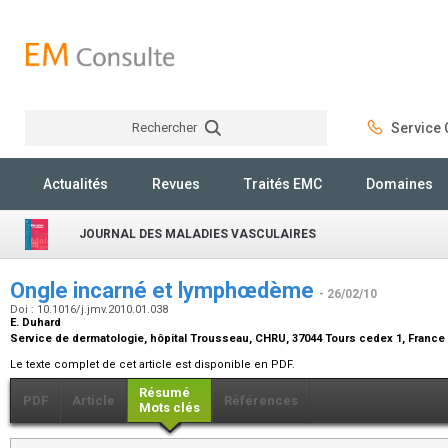
Rechercher
Service C
Rechercher
Actualités
Revues
Traités EMC
Domaines
JOURNAL DES MALADIES VASCULAIRES
Ongle incarné et lymphœdème
- 26/02/10
Doi : 10.1016/j.jmv.2010.01.038
E. Duhard
Service de dermatologie, hôpital Trousseau, CHRU, 37044 Tours cedex 1, France
Le texte complet de cet article est disponible en PDF.
Résumé
PDF
Article
Références
Mots clés