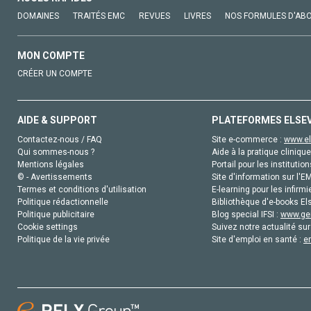
DOMAINES
TRAITÉS EMC
REVUES
LIVRES
NOS FORMULES D'AB
MON COMPTE
CRÉER UN COMPTE
AIDE & SUPPORT
PLATEFORMES ELSE
Contactez-nous / FAQ
Site e-commerce :
www.el
Qui sommes-nous ?
Aide à la pratique clinique
Mentions légales
Portail pour les institution
© - Avertissements
Site d'information sur l'E
Termes et conditions d'utilisation
E-learning pour les infirmi
Politique rédactionnelle
Bibliothèque d'e-books Els
Politique publicitaire
Blog special IFSI :
www.gen
Cookie settings
Suivez notre actualité sur
Politique de la vie privée
Site d'emploi en santé :
e