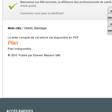
Bienvenue sur EM-consulte, la référence des professionnels de santé.
Article gratuit.
c
Connectez-vous pour en bénéficier!
vo
Mots clés :
Orteils, Bandage
co
Le texte complet de cet article est disponible en PDF.
Plan
Plan indisponible
© 2010 Publié par Elsevier Masson SAS.
ACCÈS RAPIDES