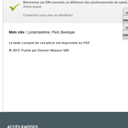
Bienvenue sur EM-consulte, la référence des professionnels de santé.
Article gratuit.
c
Connectez-vous pour en bénéficier!
vo
Mots clés :
Lymphœdème, Pied, Bandage
co
Le texte complet de cet article est disponible en PDF.
© 2010 Publié par Elsevier Masson SAS.
ACCÈS RAPIDES