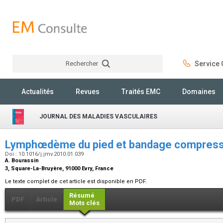
Rechercher
Service C
Rechercher
Actualités
Revues
Traités EMC
Domaines
JOURNAL DES MALADIES VASCULAIRES
Lymphœdème du pied et bandage compressif 
Doi : 10.1016/j.jmv.2010.01.039
A. Bourassin
3, Square-La-Bruyère, 91000 Evry, France
Le texte complet de cet article est disponible en PDF.
Résumé
PDF
Article
Mots clés