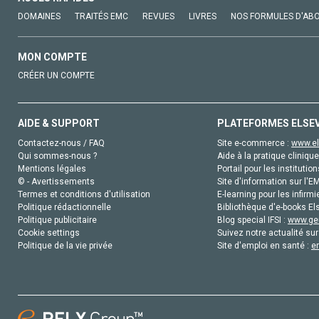
DOMAINES
TRAITÉS EMC
REVUES
LIVRES
NOS FORMULES D'AB
MON COMPTE
CRÉER UN COMPTE
AIDE & SUPPORT
PLATEFORMES ELSE
Contactez-nous / FAQ
Site e-commerce :
www.el
Qui sommes-nous ?
Aide à la pratique clinique
Mentions légales
Portail pour les institution
© - Avertissements
Site d'information sur l'E
Termes et conditions d'utilisation
E-learning pour les infirmi
Politique rédactionnelle
Bibliothèque d'e-books Els
Politique publicitaire
Blog special IFSI :
www.gen
Cookie settings
Suivez notre actualité sur
Politique de la vie privée
Site d'emploi en santé :
e