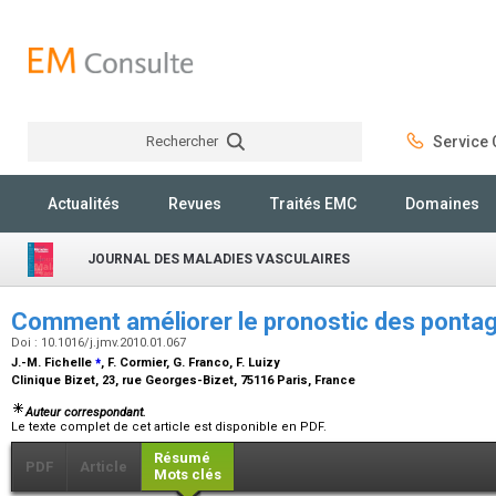
Rechercher
Service C
Rechercher
Actualités
Revues
Traités EMC
Domaines
JOURNAL DES MALADIES VASCULAIRES
Comment améliorer le pronostic des ponta
Doi : 10.1016/j.jmv.2010.01.067
⁎
J.-M. Fichelle
, F. Cormier, G. Franco, F. Luizy
Clinique Bizet, 23, rue Georges-Bizet, 75116 Paris, France
Auteur correspondant.
Le texte complet de cet article est disponible en PDF.
Résumé
PDF
Article
Mots clés