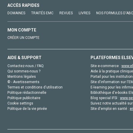
ACCÈS RAPIDES
DOMAINES
TRAITÉS EMC
REVUES
LIVRES
NOS FORMULES D'AB
MON COMPTE
CRÉER UN COMPTE
AIDE & SUPPORT
PLATEFORMES ELSE
Contactez-nous / FAQ
Site e-commerce :
www.el
Qui sommes-nous ?
Aide à la pratique clinique
Mentions légales
Portail pour les institution
© - Avertissements
Site d'information sur l'E
Termes et conditions d'utilisation
E-learning pour les infirmi
Politique rédactionnelle
Bibliothèque d'e-books Els
Politique publicitaire
Blog special IFSI :
www.gen
Cookie settings
Suivez notre actualité sur
Politique de la vie privée
Site d'emploi en santé :
e