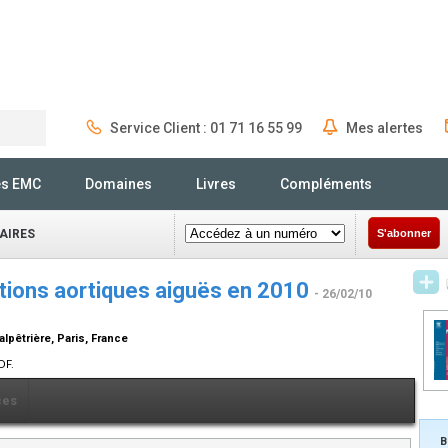
Service Client : 01 71 16 55 99
Mes alertes
Rechercher
és EMC
Domaines
Livres
Compléments
AIRES
S'abonner
ctions aortiques aiguës en 2010
- 26/02/10
alpêtrière, Paris, France
DF.
ces
B