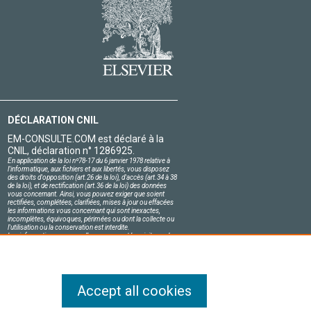
DÉCLARATION CNIL
EM-CONSULTE.COM est déclaré à la
CNIL, déclaration n° 1286925.
En application de la loi nº78-17 du 6 janvier 1978 relative à
l'informatique, aux fichiers et aux libertés, vous disposez
des droits d'opposition (art.26 de la loi), d'accès (art.34 à 38
de la loi), et de rectification (art.36 de la loi) des données
vous concernant. Ainsi, vous pouvez exiger que soient
rectifiées, complétées, clarifiées, mises à jour ou effacées
les informations vous concernant qui sont inexactes,
incomplètes, équivoques, périmées ou dont la collecte ou
l'utilisation ou la conservation est interdite.
Les informations personnelles concernant les visiteurs de
notre site, y compris leur identité, sont confidentielles.
Le responsable du site s'engage sur l'honneur à respecter
les conditions légales de confidentialité applicables en
France et à ne pas divulguer ces informations à des tiers.
Accept all cookies