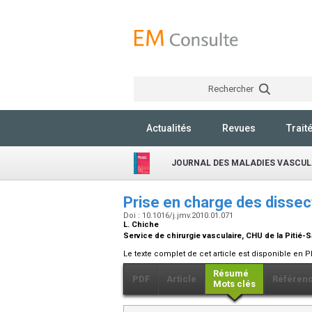
Rechercher
Actualités
Revues
Trait
JOURNAL DES MALADIES VASCUL
Prise en charge des disse
Doi : 10.1016/j.jmv.2010.01.071
L. Chiche
Service de chirurgie vasculaire, CHU de la Pitié-S
Le texte complet de cet article est disponible en P
Résumé
PDF
Article
Référen
Mots clés