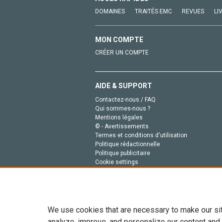
DOMAINES
TRAITÉS EMC
REVUES
LI
MON COMPTE
CRÉER UN COMPTE
AIDE & SUPPORT
Contactez-nous / FAQ
Qui sommes-nous ?
Mentions légales
© - Avertissements
Termes et conditions d'utilisation
Politique rédactionnelle
Politique publicitaire
Cookie settings
Politique de la vie privée
We use cookies that are necessary to make our si
analyze, improve, and personalize our content and