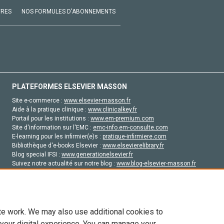
VRES
NOS FORMULES D'ABONNEMENTS
PLATEFORMES ELSEVIER MASSON
Site e-commerce :
www.elsevier-masson.fr
Aide à la pratique clinique :
www.clinicalkey.fr
Portail pour les institutions :
www.em-premium.com
Site d'information sur l'EMC :
emc-info.em-consulte.com
E-learning pour les infirmier(e)s :
pratique-infirmiere.com
Bibliothèque d'e-books Elsevier :
www.elsevierelibrary.fr
Blog special IFSI :
www.generationelsevier.fr
Suivez notre actualité sur notre blog :
www.blog-elsevier-masson.fr
Site d'emploi en santé :
emploisante.com
te work. We may also use additional cookies to
 your digital experience. You can manage your