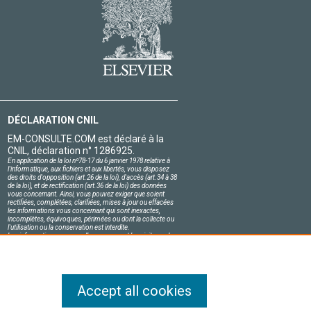
DÉCLARATION CNIL
EM-CONSULTE.COM est déclaré à la
CNIL, déclaration n° 1286925.
En application de la loi nº78-17 du 6 janvier 1978 relative à
l'informatique, aux fichiers et aux libertés, vous disposez
des droits d'opposition (art.26 de la loi), d'accès (art.34 à 38
de la loi), et de rectification (art.36 de la loi) des données
vous concernant. Ainsi, vous pouvez exiger que soient
rectifiées, complétées, clarifiées, mises à jour ou effacées
les informations vous concernant qui sont inexactes,
incomplètes, équivoques, périmées ou dont la collecte ou
l'utilisation ou la conservation est interdite.
Les informations personnelles concernant les visiteurs de
notre site, y compris leur identité, sont confidentielles.
Le responsable du site s'engage sur l'honneur à respecter
les conditions légales de confidentialité applicables en
France et à ne pas divulguer ces informations à des tiers.
Accept all cookies