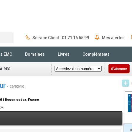
Service Client : 01 71 16 55 99
Mes alertes
Rechercher
és EMC
Domaines
Livres
Compléments
AIRES
S'abonner
œur
- 26/02/10
6031 Rouen cedex, France
DF.
B