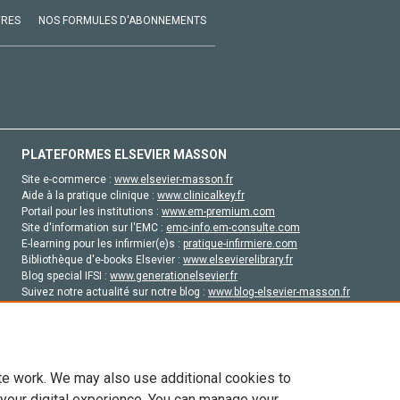
VRES
NOS FORMULES D'ABONNEMENTS
PLATEFORMES ELSEVIER MASSON
Site e-commerce :
www.elsevier-masson.fr
Aide à la pratique clinique :
www.clinicalkey.fr
Portail pour les institutions :
www.em-premium.com
Site d'information sur l'EMC :
emc-info.em-consulte.com
E-learning pour les infirmier(e)s :
pratique-infirmiere.com
Bibliothèque d'e-books Elsevier :
www.elsevierelibrary.fr
Blog special IFSI :
www.generationelsevier.fr
Suivez notre actualité sur notre blog :
www.blog-elsevier-masson.fr
Site d'emploi en santé :
emploisante.com
te work. We may also use additional cookies to
 your digital experience. You can manage your