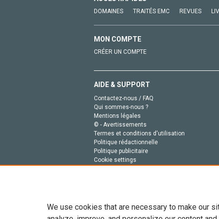
DOMAINES
TRAITÉS EMC
REVUES
LI
MON COMPTE
CRÉER UN COMPTE
AIDE & SUPPORT
Contactez-nous / FAQ
Qui sommes-nous ?
Mentions légales
© - Avertissements
Termes et conditions d'utilisation
Politique rédactionnelle
Politique publicitaire
Cookie settings
Politique de la vie privée
We use cookies that are necessary to make our si
analyze, improve, and personalize our content and