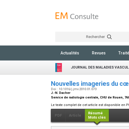
Rechercher
Actualités
Revues
Trait
JOURNAL DES MALADIES VASCUL
Nouvelles imageries du c
Doi : 10.1016/j.jmv.2010.01.073
J.-N. Dacher
Service de radiologie centrale, CHU de Rouen, 7
Le texte complet de cet article est disponible en P
Résumé
PDF
Article
Mots clés