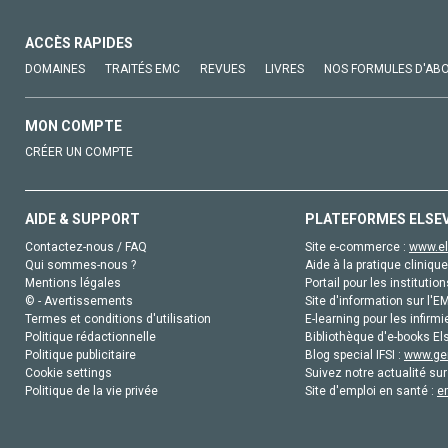
ACCÈS RAPIDES
DOMAINES
TRAITÉS EMC
REVUES
LIVRES
NOS FORMULES D'AB
MON COMPTE
CRÉER UN COMPTE
AIDE & SUPPORT
PLATEFORMES ELSE
Contactez-nous / FAQ
Site e-commerce :
www.el
Qui sommes-nous ?
Aide à la pratique clinique
Mentions légales
Portail pour les institution
© - Avertissements
Site d'information sur l'E
Termes et conditions d'utilisation
E-learning pour les infirmi
Politique rédactionnelle
Bibliothèque d'e-books Els
Politique publicitaire
Blog special IFSI :
www.gen
Cookie settings
Suivez notre actualité sur
Politique de la vie privée
Site d'emploi en santé :
e