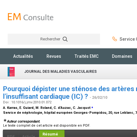
Rechercher
Service C
Rechercher
Actualités
Revues
Traités EMC
Domaines
JOURNAL DES MALADIES VASCULAIRES
Pourquoi dépister une sténose des artères
l’insuffisant cardiaque (IC) ?
- 26/02/10
Doi : 10.1016/j.jmv.2010.01.072
⁎
A. Karras, E. Guiard, M. Roland, C. d’Auzac, C. Jacquot
Service de néphrologie, hôpital européen Georges-Pompidou, 20, rue Leblanc, 7
Auteur correspondant.
Le texte complet de cet article est disponible en PDF.
Résumé
PDF
Article