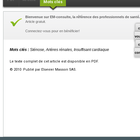
Mots clés
Bienvenue sur EM-consulte, la référence des professionnels de santé.
Article gratuit.
c
Connectez-vous pour en bénéficier!
vo
Mots clés :
Sténose, Artères rénales, Insuffisant cardiaque
co
Le texte complet de cet article est disponible en PDF.
© 2010 Publié par Elsevier Masson SAS.