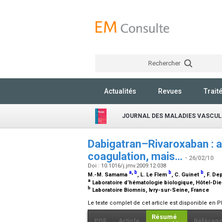
Rechercher
Actualités
Revues
Trait
JOURNAL DES MALADIES VASCUL
Dabigatran–Rivaroxaban : a
coagulation, mais…
- 26/02/10
Doi : 10.1016/j.jmv.2009.12.038
a
,
b
b
b
M.-M. Samama
, L. Le Flem
, C. Guinet
, F. D
a
Laboratoire d’hématologie biologique, Hôtel-Die
b
Laboratoire Biomnis, Ivry-sur-Seine, France
Le texte complet de cet article est disponible en P
Résumé
PDF
Article
Référen