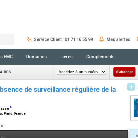
Service Client : 01 71 16 55 99
Mes alertes
Rechercher
és EMC
Domaines
Livres
Compléments
AIRES
S'abonner
bsence de surveillance régulière de la
b
epasse
u, Paris, France
DF.
B
ces