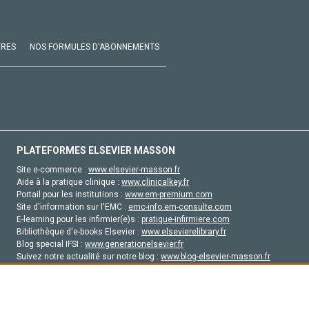
VRES
NOS FORMULES D'ABONNEMENTS
PLATEFORMES ELSEVIER MASSON
Site e-commerce :
www.elsevier-masson.fr
Aide à la pratique clinique :
www.clinicalkey.fr
Portail pour les institutions :
www.em-premium.com
Site d'information sur l'EMC :
emc-info.em-consulte.com
E-learning pour les infirmier(e)s :
pratique-infirmiere.com
Bibliothèque d'e-books Elsevier :
www.elsevierelibrary.fr
Blog special IFSI :
www.generationelsevier.fr
Suivez notre actualité sur notre blog :
www.blog-elsevier-masson.fr
Site d'emploi en santé :
emploisante.com