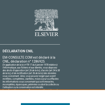
DÉCLARATION CNIL
EM-CONSULTE.COM est déclaré à la
CNIL, déclaration n° 1286925.
En application de la loi nº78-17 du 6 janvier 1978 relative à
l'informatique, aux fichiers et aux libertés, vous disposez
des droits d'opposition (art.26 de la loi), d'accès (art.34 à 38
de la loi), et de rectification (art.36 de la loi) des données
vous concernant. Ainsi, vous pouvez exiger que soient
rectifiées, complétées, clarifiées, mises à jour ou effacées
les informations vous concernant qui sont inexactes,
incomplètes, équivoques, périmées ou dont la collecte ou
l'utilisation ou la conservation est interdite.
Les informations personnelles concernant les visiteurs de
notre site, y compris leur identité, sont confidentielles.
Le responsable du site s'engage sur l'honneur à respecter
les conditions légales de confidentialité applicables en
France et à ne pas divulguer ces informations à des tiers.