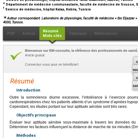
e
Département de médecine communautaire, faculté de médecine de Sousse, 
f
Service de médecine, hôpital Kalaa, Kebira, Tunisie
Auteur correspondant. Laboratoire de physiologie, faculté de médecine « Ibn Eljazza
4000, Tunisie.
Résumé
PDF
Article
Tableaux
Références
Mots clés
Bienvenue sur EM-consulte, la référence des professionnels de santé.
Article gratuit.
c
Connectez-vous pour en bénéficier!
vo
Résumé
co
Introduction
Outre la somnolence diurne excessive, l’intolérance à l’exercice pourr
cardiorespiratoires chez les patients atteints d’un syndrome d’apnées hyp
Cependant, les études portant sur leur aptitude aérobie sont très rares.
Objectifs principaux
Évaluer leur aptitude aérobie sous-maximale à travers les données du
Déterminer les facteurs influençant la distance de marche de six minutes (Dm
Méthodes