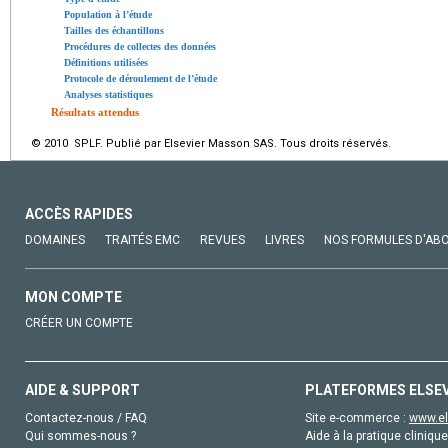
Population à l’étude
Tailles des échantillons
Procédures de collectes des données
Définitions utilisées
Protocole de déroulement de l’étude
Analyses statistiques
Résultats attendus
© 2010 SPLF. Publié par Elsevier Masson SAS. Tous droits réservés.
ACCÈS RAPIDES
DOMAINES
TRAITÉS EMC
REVUES
LIVRES
NOS FORMULES D'AB
MON COMPTE
CRÉER UN COMPTE
AIDE & SUPPORT
PLATEFORMES ELSE
Contactez-nous / FAQ
Site e-commerce :
www.el
Qui sommes-nous ?
Aide à la pratique clinique