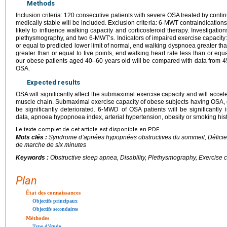
Methods
Inclusion criteria: 120 consecutive patients with severe OSA treated by cont
medically stable will be included. Exclusion criteria: 6-MWT contraindicatio
likely to influence walking capacity and corticosteroid therapy. Investigati
plethysmography, and two 6-MWT’s. Indicators of impaired exercise capacity
or equal to predicted lower limit of normal, end walking dyspnoea greater than
greater than or equal to five points, end walking heart rate less than or eq
our obese patients aged 40–60 years old will be compared with data from 
OSA.
Expected results
OSA will significantly affect the submaximal exercise capacity and will accele
muscle chain. Submaximal exercise capacity of obese subjects having OSA, c
be significantly deteriorated. 6-MWD of OSA patients will be significantly
data, apnoea hypopnoea index, arterial hypertension, obesity or smoking hist
Le texte complet de cet article est disponible en PDF.
Mots clés :
Syndrome d’apnées hypopnées obstructives du sommeil, Déficien
de marche de six minutes
Keywords :
Obstructive sleep apnea, Disability, Plethysmography, Exercise c
Plan
État des connaissances
Objectifs principaux
Objectifs secondaires
Méthodes
Type d’étude