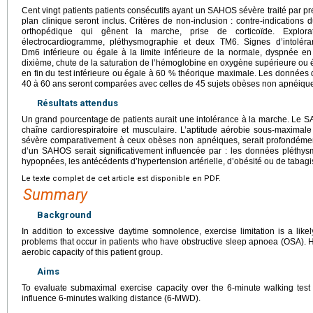
Cent vingt patients patients consécutifs ayant un SAHOS sévère traité par pre
plan clinique seront inclus. Critères de non-inclusion : contre-indication
orthopédique qui gênent la marche, prise de corticoïde. Explorat
électrocardiogramme, pléthysmographie et deux TM6. Signes d’intoléra
Dm6 inférieure ou égale à la limite inférieure de la normale, dyspnée en
dixième, chute de la saturation de l’hémoglobine en oxygène supérieure ou 
en fin du test inférieure ou égale à 60 % théorique maximale. Les donnée
40 à 60 ans seront comparées avec celles de 45 sujets obèses non apnéiqu
Résultats attendus
Un grand pourcentage de patients aurait une intolérance à la marche. Le SA
chaîne cardiorespiratoire et musculaire. L’aptitude aérobie sous-maxim
sévère comparativement à ceux obèses non apnéiques, serait profondément
d’un SAHOS serait significativement influencée par : les données pléthy
hypopnées, les antécédents d’hypertension artérielle, d’obésité ou de tabag
Le texte complet de cet article est disponible en PDF.
Summary
Background
In addition to excessive daytime somnolence, exercise limitation is a like
problems that occur in patients who have obstructive sleep apnoea (OSA). 
aerobic capacity of this patient group.
Aims
To evaluate submaximal exercise capacity over the 6-minute walking test 
influence 6-minutes walking distance (6-MWD).