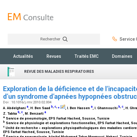
Rechercher
Service C
Rechercher
Actualités
Revues
Traités EMC
Domaines
REVUE DES MALADIES RESPIRATOIRES
Exploration de la déficience et de l’incapaci
d’un syndrome d’apnées hypopnées obstruc
Doi : 10.1016/j.rmr.2010.02.004
a
b
,
c
,
⁎
a
b
,
c
A. Abdelghani
, H. Ben Saad
, I. Ben Hassen
, I. Ghannouchi
, H. Ghra
b
,
c
a
Z. Tabka
, M. Benzarti
a
Service de pneumologie, EPS Farhat Hached, Sousse, Tunisie
b
Service de physiologie et explorations fonctionnelles, EPS Farhat Hached, So
c
Unité de recherche « explorations physiopathologiques des maladies cardiore
EPS Farhat Hached, Sousse, Tunisie
d
Service de pneumologie, hôpital Mohamed Tahar Maamouri, Nabeul, Tunisie