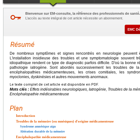
Bienvenue sur EM-consulte, la référence des professionnels de santé.
L’accès au texte intégral de cet article nécessite un abonnement.
EMC D
Résumé
De nombreux symptômes et signes rencontrés en neurologie peuvent 
L'installation insidieuse des troubles et une symptomatologie souvent 
idiopathique rendent ce type de diagnostic parfois difficile. D'où la bonn
pathologie iatrogène. Sont abordés successivement les troubles de l
encéphalopathies médicamenteuses, les crises comitiales, les syndro
myoclonies, dyskinésies et autres mouvements anormaux.
Le texte complet de cet article est disponible en PDF.
Mots clés :
Effets indésirables neurologiques, Iatrogénie, Troubles de la m
Encéphalopathie médicamenteuse
Plan
Introduction
Troubles de la mémoire (ou mnésiques) d'origine médicamenteuse
Syndrome amnésique aigu
Altération durable de la mémoire
Encéphalopathie médicamenteuse