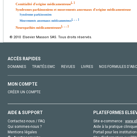
[
,
]
Comitialité d'origine médicamenteuse
Syndromes parkinsoniens et mouvements anormaux d'origine médicamenteuse
Syndrome parkinsonien
[
,
,
,
]
Mouvements anormaux médicamenteux
[
,
,
,
]
Neuropathies médicamenteuses
© 2010 Elsevier Masson SAS. Tous droits réservés.
ACCÈS RAPIDES
DOMAINES
TRAITÉS EMC
REVUES
LIVRES
NOS FORMULES D'AB
MON COMPTE
CRÉER UN COMPTE
AIDE & SUPPORT
PLATEFORMES ELSE
Contactez-nous / FAQ
Site e-commerce :
www.el
Qui sommes-nous ?
Aide à la pratique clinique
Mentions légales
Portail pour les institution