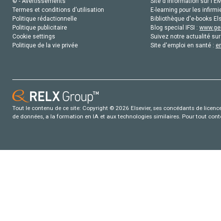
© - Avertissements
Site d'information sur l'E
Termes et conditions d'utilisation
E-learning pour les infirmi
Politique rédactionnelle
Bibliothèque d'e-books Els
Politique publicitaire
Blog special IFSI :
www.gen
Cookie settings
Suivez notre actualité sur
Politique de la vie privée
Site d'emploi en santé :
e
Tout le contenu de ce site: Copyright © 2026 Elsevier, ses concédants de licence e
de données, a la formation en IA et aux technologies similaires. Pour tout con