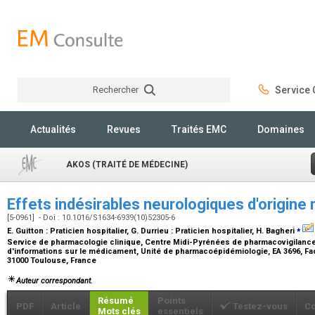
Rechercher
Service C
Rechercher
Actualités
Revues
Traités EMC
Domaines
AKOS (TRAITÉ DE MÉDECINE)
Effets indésirables neurologiques d'origi
[5-0961] - Doi : 10.1016/S1634-6939(10)52305-6
⁎
E. Guitton :
Praticien hospitalier
, G. Durrieu :
Praticien hospitalier
, H. Bagheri
Service de pharmacologie clinique, Centre Midi-Pyrénées de pharmacovigilanc
d'informations sur le médicament, Unité de pharmacoépidémiologie, EA 3696, Fa
31000 Toulouse, France
Auteur correspondant.
Résumé
Points
PDF
Article
Testez-vous
C
Mots clés
essentiels