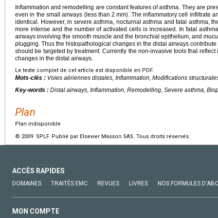
Inflammation and remodelling are constant features of asthma. They are pres
even in the small airways (less than 2
mm). The inflammatory cell infiltrate a
identical. However, in severe asthma, nocturnal asthma and fatal asthma, the ce
more intense and the number of activated cells is increased. In fatal asthma 
airways involving the smooth muscle and the bronchial epithelium, and mucus
plugging. Thus the histopathological changes in the distal airways contribut
should be targeted by treatment. Currently the non-invasive tools that reflec
changes in the distal airways.
Le texte complet de cet article est disponible en PDF.
Mots-clés :
Voies aériennes distales, Inflammation, Modifications structural
Key-words :
Distal airways, Inflammation, Remodelling, Severe asthma, Bio
Plan
Plan indisponible
© 2009 SPLF. Publié par Elsevier Masson SAS. Tous droits réservés.
ACCÈS RAPIDES
DOMAINES
TRAITÉS EMC
REVUES
LIVRES
NOS FORMULES D'AB
MON COMPTE