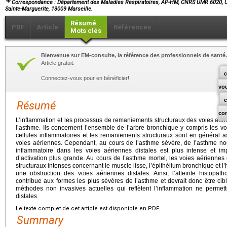
Correspondance : Département des Maladies Respiratoires, AP-HM, CNRS UMR 6020, Uni
Sainte-Marguerite, 13009 Marseille.
Résumé
PDF
Article
Références
Mots clés
Bienvenue sur EM-consulte, la référence des professionnels de santé.
Article gratuit.
c
Connectez-vous pour en bénéficier!
vo
Résumé
co
L’inflammation et les processus de remaniements structuraux des voies aé
l’asthme. Ils concernent l’ensemble de l’arbre bronchique y compris les voie
cellules inflammatoires et les remaniements structuraux sont en général 
voies aériennes. Cependant, au cours de l’asthme sévère, de l’asthme noctu
inflammatoire dans les voies aériennes distales est plus intense et im
d’activation plus grande. Au cours de l’asthme mortel, les voies aériennes
structuraux intenses concernant le muscle lisse, l’épithélium bronchique et 
une obstruction des voies aériennes distales. Ainsi, l’atteinte histopat
contribue aux formes les plus sévères de l’asthme et devrait donc être cib
méthodes non invasives actuelles qui reflètent l’inflammation ne permet
distales.
Le texte complet de cet article est disponible en PDF.
Summary