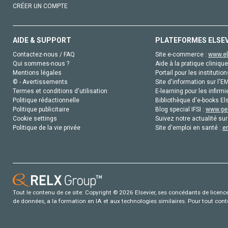
CRÉER UN COMPTE
AIDE & SUPPORT
PLATEFORMES ELSE
Contactez-nous / FAQ
Site e-commerce :
www.el
Qui sommes-nous ?
Aide à la pratique clinique
Mentions légales
Portail pour les institution
© - Avertissements
Site d'information sur l'E
Termes et conditions d'utilisation
E-learning pour les infirmi
Politique rédactionnelle
Bibliothèque d'e-books Els
Politique publicitaire
Blog special IFSI :
www.gen
Cookie settings
Suivez notre actualité sur
Politique de la vie privée
Site d'emploi en santé :
e
Tout le contenu de ce site: Copyright © 2026 Elsevier, ses concédants de licence e
de données, a la formation en IA et aux technologies similaires. Pour tout con