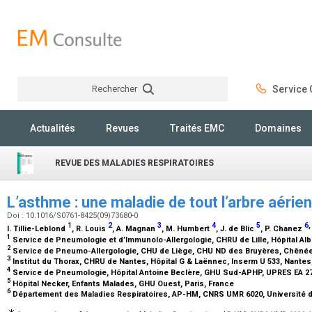
Rechercher
Service C
Rechercher
Actualités
Revues
Traités EMC
Domaines
REVUE DES MALADIES RESPIRATOIRES
L’asthme : une maladie de tout l’arbre aérie
Doi : 10.1016/S0761-8425(09)73680-0
1
2
3
4
5
6
,
I. Tillie-Leblond
, R. Louis
, A. Magnan
, M. Humbert
, J. de Blic
, P. Chanez
1
Service de Pneumologie et d’Immunolo-Allergologie, CHRU de Lille, Hôpital Albe
2
Service de Pneumo-Allergologie, CHU de Liège, CHU ND des Bruyères, Chênée
3
Institut du Thorax, CHRU de Nantes, Hôpital G & Laënnec, Inserm U 533, Nante
4
Service de Pneumologie, Hôpital Antoine Beclère, GHU Sud-APHP, UPRES EA 270
5
Hôpital Necker, Enfants Malades, GHU Ouest, Paris, France
6
Département des Maladies Respiratoires, AP-HM, CNRS UMR 6020, Université de