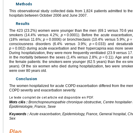
Methods
This observational study collected data from 1,824 patients admitted to 
hospitals between October 2006 and June 2007.
Results
The 423 (23.2%) women were younger than the men (69.1 versus 70.6 ye
smokers (14.4% versus 4.2%;
p
<
0.0001). Before the acute exacerbation
(18% versus 11.6%;
p
=
0.0006) or bronchiectasis (10.4% versus 5.9%;
p
=
consciousness disorders (6.4% versus 3.9%;
p
=
0.033) and desaturat
p
=
0.002) during acute exacerbation and their hypercapnia was more sever
During hospitalization, they were more frequently ventilated (23.9 versus 1
in the mortality between the sexes (1.4% versus 2.8%;
p
=
0.11). Age and s
the female patients: the smokers were younger (62.5 years) than the ex-sm
years). Of the six women who died during hospitalization, two were smokers
were over 80 years old.
Conclusion
The women hospitalized for acute COPD exacerbation differed from the men wi
COPD severity and exacerbation severity.
Le texte complet de cet article est disponible en PDF.
Mots clés :
Bronchopneumopathie chronique obstructive, Centre hospitalier 
Épidémiologie, France, Sexe
Keywords :
Acute exacerbation, Epidemiology, France, General hospital, Ch
Sex
Plan