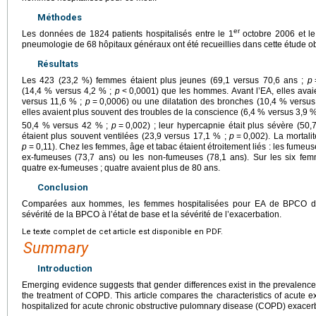
Méthodes
er
Les données de 1824 patients hospitalisés entre le 1
octobre 2006 et le
pneumologie de 68 hôpitaux généraux ont été recueillies dans cette étude ob
Résultats
Les 423 (23,2 %) femmes étaient plus jeunes (69,1 versus 70,6 ans ;
p
(14,4 % versus 4,2 % ;
p
<
0,0001) que les hommes. Avant l’EA, elles ava
versus 11,6 % ;
p
=
0,0006) ou une dilatation des bronches (10,4 % versu
elles avaient plus souvent des troubles de la conscience (6,4 % versus 3,9 
50,4 % versus 42 % ;
p
=
0,002) ; leur hypercapnie était plus sévère (50,
étaient plus souvent ventilées (23,9 versus 17,1 % ;
p
=
0,002). La mortali
p
=
0,11). Chez les femmes, âge et tabac étaient étroitement liés : les fumeus
ex-fumeuses (73,7 ans) ou les non-fumeuses (78,1 ans). Sur les six fe
quatre ex-fumeuses ; quatre avaient plus de 80 ans.
Conclusion
Comparées aux hommes, les femmes hospitalisées pour EA de BPCO diffé
sévérité de la BPCO à l’état de base et la sévérité de l’exacerbation.
Le texte complet de cet article est disponible en PDF.
Summary
Introduction
Emerging evidence suggests that gender differences exist in the prevalence, 
the treatment of COPD. This article compares the characteristics of acute 
hospitalized for acute chronic obstructive pulomnary disease (COPD) exacer