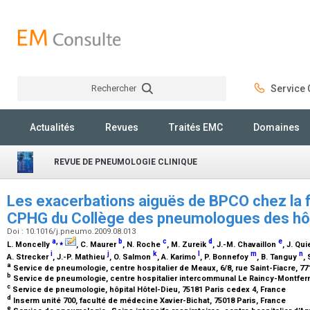
Rechercher
Service C
Rechercher
Actualités
Revues
Traités EMC
Domaines
REVUE DE PNEUMOLOGIE CLINIQUE
Les exacerbations aiguës de BPCO chez la
CPHG du Collège des pneumologues des hô
Doi : 10.1016/j.pneumo.2009.08.013
a
,
⁎
b
c
d
e
L. Moncelly
, C. Maurer
, N. Roche
, M. Zureik
, J.-M. Chavaillon
, J. Qui
i
j
k
l
m
n
A. Strecker
, J.-P. Mathieu
, O. Salmon
, A. Karimo
, P. Bonnefoy
, B. Tanguy
, 
a
Service de pneumologie, centre hospitalier de Meaux, 6/8, rue Saint-Fiacre, 7
b
Service de pneumologie, centre hospitalier intercommunal Le Raincy-Montferm
c
Service de pneumologie, hôpital Hôtel-Dieu, 75181 Paris cedex 4, France
d
Inserm unité 700, faculté de médecine Xavier-Bichat, 75018 Paris, France
e