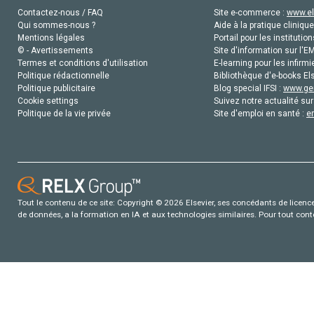
Contactez-nous / FAQ
Site e-commerce :
www.el
Qui sommes-nous ?
Aide à la pratique clinique
Mentions légales
Portail pour les institution
© - Avertissements
Site d'information sur l'E
Termes et conditions d'utilisation
E-learning pour les infirmi
Politique rédactionnelle
Bibliothèque d'e-books Els
Politique publicitaire
Blog special IFSI :
www.gen
Cookie settings
Suivez notre actualité sur
Politique de la vie privée
Site d'emploi en santé :
e
Tout le contenu de ce site: Copyright © 2026 Elsevier, ses concédants de licence e
de données, a la formation en IA et aux technologies similaires. Pour tout con