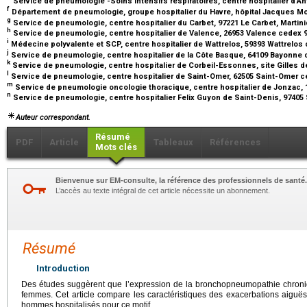
Service de pneumologie -Soins intensifs respiratoires, centre hospitalier d’A
f
Département de pneumologie, groupe hospitalier du Havre, hôpital Jacques Mon
g
Service de pneumologie, centre hospitalier du Carbet, 97221 Le Carbet, Martin
h
Service de pneumologie, centre hospitalier de Valence, 26953 Valence cedex 
i
Médecine polyvalente et SCP, centre hospitalier de Wattrelos, 59393 Wattrelos
j
Service de pneumologie, centre hospitalier de la Côte Basque, 64109 Bayonne
k
Service de pneumologie, centre hospitalier de Corbeil-Essonnes, site Gilles d
l
Service de pneumologie, centre hospitalier de Saint-Omer, 62505 Saint-Omer 
m
Service de pneumologie oncologie thoracique, centre hospitalier de Jonzac,
n
Service de pneumologie, centre hospitalier Felix Guyon de Saint-Denis, 97405
Auteur correspondant.
Résumé
PDF
Article
Tableaux
Références
Mots clés
Bienvenue sur EM-consulte, la référence des professionnels de santé.
L’accès au texte intégral de cet article nécessite un abonnement.
Résumé
Introduction
Des études suggèrent que l’expression de la bronchopneumopathie chroniq
femmes. Cet article compare les caractéristiques des exacerbations aigu
hommes hospitalisés pour ce motif.