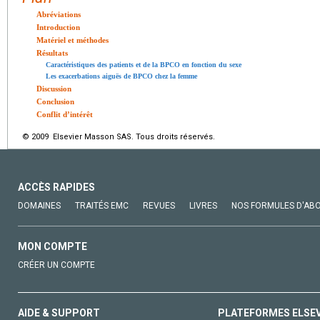
Abréviations
Introduction
Matériel et méthodes
Résultats
Caractéristiques des patients et de la BPCO en fonction du sexe
Les exacerbations aiguës de BPCO chez la femme
Discussion
Conclusion
Conflit d’intérêt
© 2009 Elsevier Masson SAS. Tous droits réservés.
ACCÈS RAPIDES
DOMAINES
TRAITÉS EMC
REVUES
LIVRES
NOS FORMULES D'AB
MON COMPTE
CRÉER UN COMPTE
AIDE & SUPPORT
PLATEFORMES ELSE