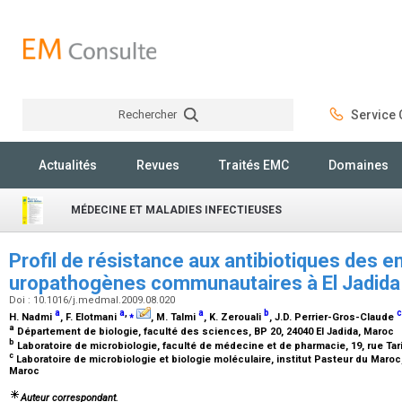
Rechercher
Service C
Rechercher
Actualités
Revues
Traités EMC
Domaines
MÉDECINE ET MALADIES INFECTIEUSES
Profil de résistance aux antibiotiques des 
uropathogènes communautaires à El Jadid
Doi : 10.1016/j.medmal.2009.08.020
a
a
,
⁎
a
b
c
H. Nadmi
, F. Elotmani
, M. Talmi
, K. Zerouali
, J.D. Perrier-Gros-Claude
a
Département de biologie, faculté des sciences, BP 20, 24040 El Jadida, Maroc
b
Laboratoire de microbiologie, faculté de médecine et de pharmacie, 19, rue Ta
c
Laboratoire de microbiologie et biologie moléculaire, institut Pasteur du Maroc
Maroc
Auteur correspondant.