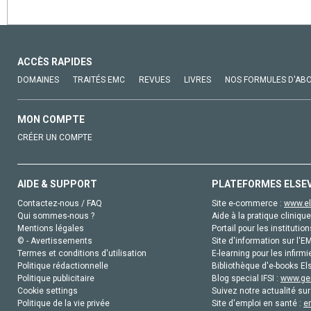
ACCÈS RAPIDES
DOMAINES
TRAITÉS EMC
REVUES
LIVRES
NOS FORMULES D'AB
MON COMPTE
CRÉER UN COMPTE
AIDE & SUPPORT
PLATEFORMES ELSE
Contactez-nous / FAQ
Site e-commerce :
www.el
Qui sommes-nous ?
Aide à la pratique clinique
Mentions légales
Portail pour les institution
© - Avertissements
Site d'information sur l'E
Termes et conditions d'utilisation
E-learning pour les infirmi
Politique rédactionnelle
Bibliothèque d'e-books Els
Politique publicitaire
Blog special IFSI :
www.gen
Cookie settings
Suivez notre actualité sur
Politique de la vie privée
Site d'emploi en santé :
e