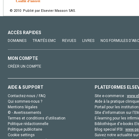
Conflit d’intérêt
© 2010 Publié par Elsevier Masson SAS.
ACCÈS RAPIDES
DOMAINES
TRAITÉS EMC
REVUES
LIVRES
NOS FORMULES D'AB
MON COMPTE
CRÉER UN COMPTE
AIDE & SUPPORT
PLATEFORMES ELSE
Contactez-nous / FAQ
Site e-commerce :
www.el
Qui sommes-nous ?
Aide à la pratique clinique
Mentions légales
Portail pour les institution
© - Avertissements
Site d'information sur l'E
Termes et conditions d'utilisation
E-learning pour les infirmi
Politique rédactionnelle
Bibliothèque d'e-books Els
Politique publicitaire
Blog special IFSI :
www.gen
Cookie settings
Suivez notre actualité sur