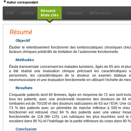
Auteur correspondant.
Résumé
PDF
Article
Tableaux
Références
Mots clés
Résumé
Objectif
Étudier le retentissement fonctionnel des lombosciatiques chroniques chez 
facteurs cliniques prédictifs de limitation de l’autonomie fonctionnelle.
Méthodes
Étude transversale concernant les malades tunisiens, âgés de 65 ans et plu
a été réalisé une évaluation clinique précisant les caractéristiques
personnels, les caractéristiques de la douleur, un examen statique e
neuromusculaire et une évaluation fonctionnelle en utilisant l’échelle de me
Résultats
Cinquante patients dont 40 femmes, âgés en moyenne de 72 ans sont inclus 
tous les patients, avec une ancienneté moyenne des douleurs de 84 mo
lombaires est de 70/100 et des douleurs radiculaires de 63 sur l’EVA. Une cl
73 % des patients avec un périmètre de marche inférieur à 500
m chez 
fonctionnel est retrouvé chez 84 % des patients avec une valeur mo
fonctionnelle de 118 (96–125). Les rubriques les plus touchées sont la l
escaliers dans 90 %) et l’habillage de la partie inférieure du corps dans 80 %
Conclusion