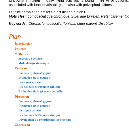
functional limitation in daily living activities is found in 84 % of patien
associated with function/disability, but also with pelvispinal stiffness.
Le texte complet de cet article est disponible en PDF.
Mots clés :
Lombosciatique chronique, Sujet âgé tunisien, Retentissement f
Keywords :
Chronic lombosciatic, Tunisian older patient, Disability
Plan
Introduction
Patients
Méthodes
Sources de données
Méthodologie statistique
Résultats
Données épidémiologiques
Évaluation de la douleur
Les signes associés
Les données de l’examen clinique
Évaluation de la gêne fonctionnelle
Discussion
Données épidémiologiques
Évaluation de la douleur
Les signes associés
Les données de l’examen clinique
L’évaluation du retentissement fonctionnel
Conclusion