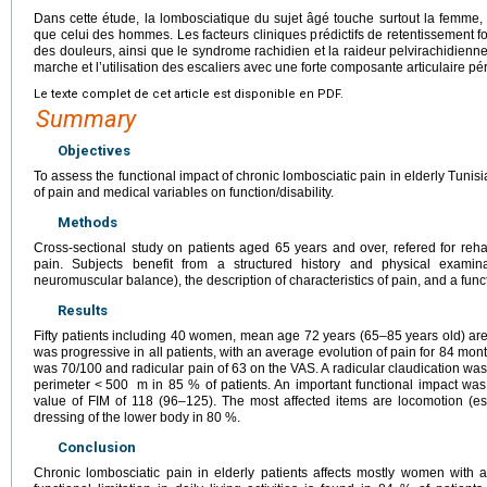
Dans cette étude, la lombosciatique du sujet âgé touche surtout la femme
que celui des hommes. Les facteurs cliniques prédictifs de retentissement fon
des douleurs, ainsi que le syndrome rachidien et la raideur pelvirachidienn
marche et l’utilisation des escaliers avec une forte composante articulaire pé
Le texte complet de cet article est disponible en PDF.
Summary
Objectives
To assess the functional impact of chronic lombosciatic pain in elderly Tunisi
of pain and medical variables on function/disability.
Methods
Cross-sectional study on patients aged 65 years and over, refered for reha
pain. Subjects benefit from a structured history and physical examina
neuromuscular balance), the description of characteristics of pain, and a fun
Results
Fifty patients including 40 women, mean age 72 years (65–85 years old) ar
was progressive in all patients, with an average evolution of pain for 84 mon
was 70/100 and radicular pain of 63 on the VAS. A radicular claudication was
perimeter <
500
m in 85 % of patients. An important functional impact wa
value of FIM of 118 (96–125). The most affected items are locomotion (es
dressing of the lower body in 80 %.
Conclusion
Chronic lombosciatic pain in elderly patients affects mostly women with 