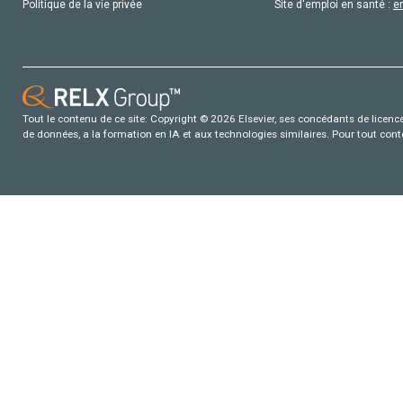
Politique de la vie privée
Site d'emploi en santé :
e
Tout le contenu de ce site: Copyright © 2026 Elsevier, ses concédants de licence e
de données, a la formation en IA et aux technologies similaires. Pour tout con