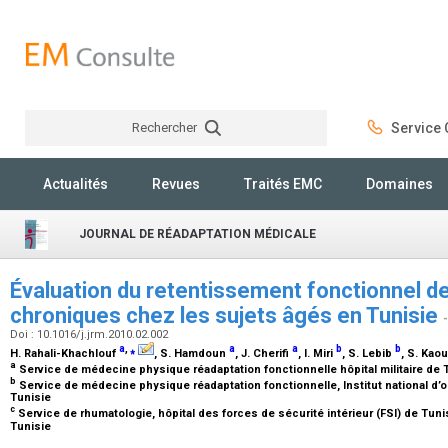
Rechercher
Service C
Rechercher
Actualités
Revues
Traités EMC
Domaines
JOURNAL DE RÉADAPTATION MÉDICALE
Évaluation du retentissement fonctionnel d
chroniques chez les sujets âgés en Tunisie
Doi : 10.1016/j.jrm.2010.02.002
a
,
⁎
a
a
b
b
H. Rahali-Khachlouf
, S. Hamdoun
, J. Cherifi
, I. Miri
, S. Lebib
, S. Kao
a
Service de médecine physique réadaptation fonctionnelle hôpital militaire de 
b
Service de médecine physique réadaptation fonctionnelle, Institut national d
Tunisie
c
Service de rhumatologie, hôpital des forces de sécurité intérieur (FSI) de Tunis
Tunisie