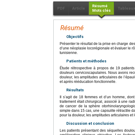
Résumé
PDF
Article
Tableau
Mots clés
Résumé
Objectifs
Présenter le résultat de la prise en charge d
d’une néoplasie locorégionale et évaluer le 
tunisienne.
Patients et méthodes
Étude rétrospective à propos de 19 patients
douleurs cervicoscapulaires. Nous avons recu
douleur, les amplitudes articulaires de l’ép
et après rééducation fonctionnelle.
Résultats
Il s’agit de 18 femmes et d’un homme, dont
traitement était chirurgical, associé à une ra
de cancer de la sphère otorhinolaryngologi
simple dans 15 cas, une capsulite rétractile da
pour la douleur, les amplitudes articulaires e
Discussion et conclusion
Les patients présentant des séquelles doulo
amélioration clinique objective. Les fact