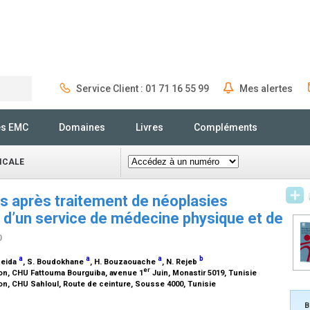
Service Client : 01 71 16 55 99
Mes alertes
Rechercher
és EMC
Domaines
Livres
Compléments
ICALE
s après traitement de néoplasies
 d’un service de médecine physique et de
0
a
a
a
b
zeida
, S. Boudokhane
, H. Bouzaouache
, N. Rejeb
er
on, CHU Fattouma Bourguiba, avenue 1
Juin, Monastir 5019, Tunisie
n, CHU Sahloul, Route de ceinture, Sousse 4000, Tunisie
B