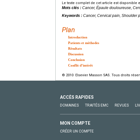
Le texte complet de cet article est disponible 
Mots clés :
Cancer, Épaule douloureuse, Cer
Keywords :
Cancer, Cervical pain, Shoulder pa
Plan
Introduction
Patients et méthodes
Résultats
Discussion
Conclusion
Conflit d’intérêt
© 2010 Elsevier Masson SAS. Tous droits réser
ACCÈS RAPIDES
DOMAINES
TRAITÉS EMC
REVUES
LI
MON COMPTE
CRÉER UN COMPTE