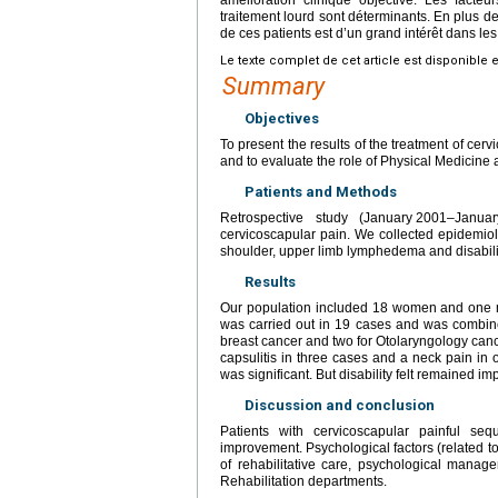
traitement lourd sont déterminants. En plus de
de ces patients est d’un grand intérêt dans le
Le texte complet de cet article est disponible 
Summary
Objectives
To present the results of the treatment of cer
and to evaluate the role of Physical Medicine 
Patients and Methods
Retrospective study (January
2001–Januar
cervicoscapular pain. We collected epidemiolo
shoulder, upper limb lymphedema and disability
Results
Our population included 18 women and one 
was carried out in 19 cases and was combine
breast cancer and two for Otolaryngology can
capsulitis in three cases and a neck pain i
was significant. But disability felt remained im
Discussion and conclusion
Patients with cervicoscapular painful seq
improvement. Psychological factors (related to
of rehabilitative care, psychological manage
Rehabilitation departments.