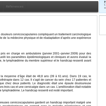
p
L
x
Références
u
es douleurs cervicoscapulaires compliquant un traitement carcinologique
rôle de la médecine physique et de réadaptation d’après une expérience
 pris en charge en ambulatoire (janvier
2001–janvier
2009) pour des
eilli les paramètres épidémiologiques et cliniques et avons évalué la
aule, le lymphœdème du membre supérieur et le handicap ressenti avant
 la moyenne d’âge était de 48,8 ans (39 à 61
ans). Dans 19 cas, le
diothérapie dans 12 cas. Il s’agit de cancer du sein chez 17 patientes et
que chez deux patients. Le diagnostic était une épaule douloureuse
ns trois cas et une cervicalgie dans un cas. L’amélioration était notable
t le lymphœdème. Le handicap ressenti est resté important.
ureuses cervicoscapulaires gardent un handicap important malgré une
eurs psychologiques en rapport avec la maladie néoplasique et son