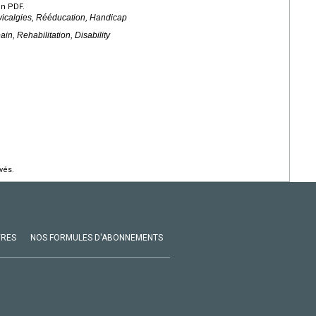
en PDF.
vicalgies, Rééducation, Handicap
in, Rehabilitation, Disability
vés.
VRES
NOS FORMULES D'ABONNEMENTS