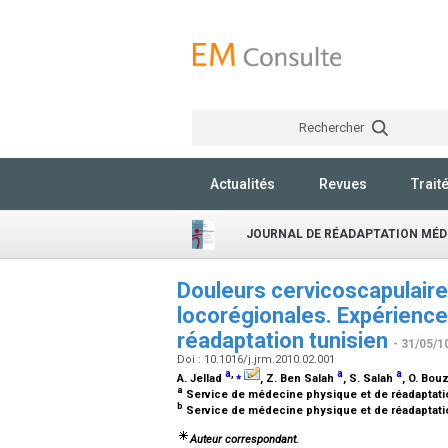
Rechercher
Actualités
Revues
Trait
JOURNAL DE RÉADAPTATION MÉD
Douleurs cervicoscapulaire
locorégionales. Expérience
réadaptation tunisien
- 31/05/1
Doi : 10.1016/j.jrm.2010.02.001
a
,
⁎
a
a
A. Jellad
, Z. Ben Salah
, S. Salah
, O. Bou
a
Service de médecine physique et de réadaptati
b
Service de médecine physique et de réadaptatio
Auteur correspondant.