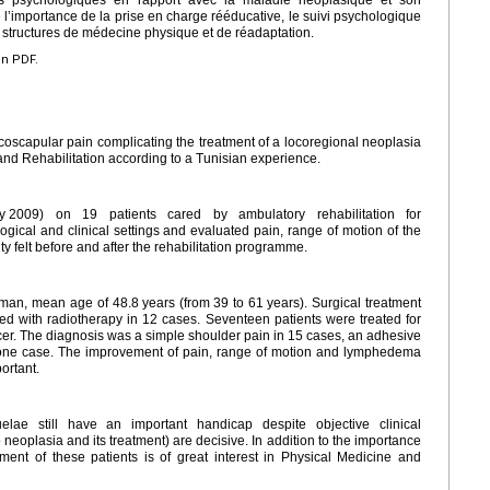
 l’importance de la prise en charge rééducative, le suivi psychologique
s structures de médecine physique et de réadaptation.
en PDF.
vicoscapular pain complicating the treatment of a locoregional neoplasia
and Rehabilitation according to a Tunisian experience.
y
2009) on 19 patients cared by ambulatory rehabilitation for
gical and clinical settings and evaluated pain, range of motion of the
 felt before and after the rehabilitation programme.
man, mean age of 48.8
years (from 39 to 61
years). Surgical treatment
d with radiotherapy in 12 cases. Seventeen patients were treated for
cer. The diagnosis was a simple shoulder pain in 15 cases, an adhesive
n one case. The improvement of pain, range of motion and lymphedema
portant.
uelae still have an important handicap despite objective clinical
 neoplasia and its treatment) are decisive. In addition to the importance
ment of these patients is of great interest in Physical Medicine and