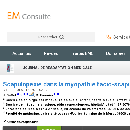
Rechercher
Service C
Rechercher
Actualités
Revues
Traités EMC
Domaines
JOURNAL DE RÉADAPTATION MÉDICALE
Scapulopexie dans la myopathie facio-sca
Doi : 10.1016/j.jrm.2010.02.007
a
,
⁎
,
c
,
d
b
,
c
J. Griffet
, M. Fournier
a
Service de chirurgie pédiatrique, pôle Couple–Enfant, hôpital Couple–Enfant, 
b
Service de médecine physique, pôle neurosciences, hôpital Archet 1, BP 3079
c
Université de Nice-Sophia-Antipolis, 28, avenue de Valombrose, 06107 Nice ce
d
Faculté de médecine, université Joseph-Fourier, domaine de la Merci, 38700 L
Auteur correspondant.