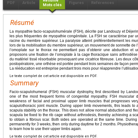
Résumé
PDF
Article
Figures
Références
Mots clés
Résumé
La myopathie facio-scapulohumérale (FSH), décrite par Landouzy et Déjerin
les plus fréquentes de myopathie congénitale. La FSH se caractérise par un
racine du membre supérieur. La paralysie atteint préférentiellement les musc
lors de la mobilisation du membre supérieur, un mouvement de sonnette de l
l’omoplate sur le thorax ne permettant pas d’obtenir une abduction et 
proposons une fixation de l’omoplate à la cage thoracique sans arthrodèse 
du matériel tissé résorbable provoquant une cicatrice fibreuse. Les deux c
postopératoire, une orthèse est portée pendant trois semaines de façon per
La rééducation est entreprise pendant trois mois pour réapprendre l’utilisat
Le texte complet de cet article est disponible en PDF.
Summary
Facio-scapulohumeral (FSH) muscular dystrophy, first described by Lando
one of the most frequent forms of congenital myopathy. FSH muscular dy
weakness of facial and proximal upper limb muscles that progresses very s
scapulothoracic joint muscle. During upper limb movements, this leads to
scapula stability on the thorax. This does not allow normal abduction and fle
scapula be fixed to the rib cage without arthrodesis, thereby achieving a s
to obtain a fibrous scar. Both sides are operated at the same time. During
permanently for 3 weeks, then only during daytime for 2 months. Physiotherapy
to learn how to use their upper limbs again.
Le texte complet de cet article est disponible en PDF.