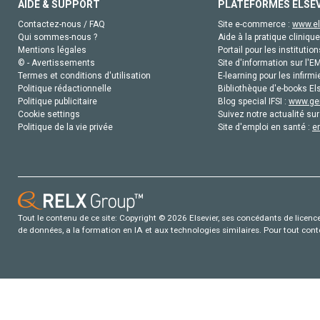
AIDE & SUPPORT
PLATEFORMES ELSE
Contactez-nous / FAQ
Site e-commerce :
www.el
Qui sommes-nous ?
Aide à la pratique clinique
Mentions légales
Portail pour les institution
© - Avertissements
Site d'information sur l'E
Termes et conditions d'utilisation
E-learning pour les infirmi
Politique rédactionnelle
Bibliothèque d'e-books Els
Politique publicitaire
Blog special IFSI :
www.gen
Cookie settings
Suivez notre actualité sur
Politique de la vie privée
Site d'emploi en santé :
e
Tout le contenu de ce site: Copyright © 2026 Elsevier, ses concédants de licence e
de données, a la formation en IA et aux technologies similaires. Pour tout con