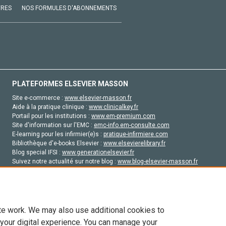
VRES
NOS FORMULES D'ABONNEMENTS
PLATEFORMES ELSEVIER MASSON
Site e-commerce :
www.elsevier-masson.fr
Aide à la pratique clinique :
www.clinicalkey.fr
Portail pour les institutions :
www.em-premium.com
Site d'information sur l'EMC :
emc-info.em-consulte.com
E-learning pour les infirmier(e)s :
pratique-infirmiere.com
Bibliothèque d'e-books Elsevier :
www.elsevierelibrary.fr
Blog special IFSI :
www.generationelsevier.fr
Suivez notre actualité sur notre blog :
www.blog-elsevier-masson.fr
Site d'emploi en santé :
emploisante.com
te work. We may also use additional cookies to
 your digital experience. You can manage your