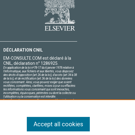
DÉCLARATION CNIL
EM-CONSULTE.COM est déclaré à la
CNIL, déclaration n° 1286925.
En application de la loi nº78-17 du 6 janvier 1978 relative à
l'informatique, aux fichiers et aux libertés, vous disposez
des droits d'opposition (art.26 de la loi), d'accès (art.34 à 38
de la loi), et de rectification (art.36 de la loi) des données
vous concernant. Ainsi, vous pouvez exiger que soient
rectifiées, complétées, clarifiées, mises à jour ou effacées
les informations vous concernant qui sont inexactes,
incomplètes, équivoques, périmées ou dont la collecte ou
l'utilisation ou la conservation est interdite.
Les informations personnelles concernant les visiteurs de
notre site, y compris leur identité, sont confidentielles.
Le responsable du site s'engage sur l'honneur à respecter
les conditions légales de confidentialité applicables en
France et à ne pas divulguer ces informations à des tiers.
Accept all cookies