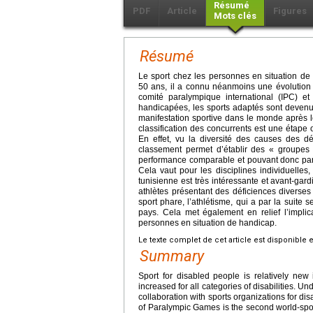
Résumé
PDF
Article
Figures
Mots clés
Résumé
Le sport chez les personnes en situation de 
50 ans, il a connu néanmoins une évolution f
comité paralympique international (IPC) et
handicapées, les sports adaptés sont devenu
manifestation sportive dans le monde après 
classification des concurrents est une étape 
En effet, vu la diversité des causes des d
classement permet d’établir des « groupes
performance comparable et pouvant donc par
Cela vaut pour les disciplines individuelles,
tunisienne est très intéressante et avant-gard
athlètes présentant des déficiences divers
sport phare, l’athlétisme, qui a par la suite
pays. Cela met également en relief l’implic
personnes en situation de handicap.
Le texte complet de cet article est disponible 
Summary
Sport for disabled people is relatively new 
increased for all categories of disabilities. 
collaboration with sports organizations for d
of Paralympic Games is the second world-spor