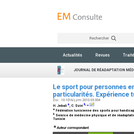
Rechercher
Actualités
Revues
Trait
JOURNAL DE RÉADAPTATION MÉD
Le sport pour personnes en
particularités. Expérience 
Doi : 10.1016/j.jrm.2010.03.004
a
b
,
⁎
H. Jebali
, C. Dziri
a
Fédération tunisienne des sports pour handicapé
b
Service de médecine physique et de réadaptation
Tunisie
Auteur correspondant.