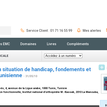
Service Client : 01 71 16 55 99
Mes alertes
Rechercher
és EMC
Domaines
Livres
Compléments
ICALE
 situation de handicap, fondements et
tunisienne
- 31/05/10
s, 4, avenue de la Ligue arabe, 1000 Tunis, Tunisie
 fonctionnelle, Institut national d’orthopédie M.-Kassab, 2010 La Manouba,
B