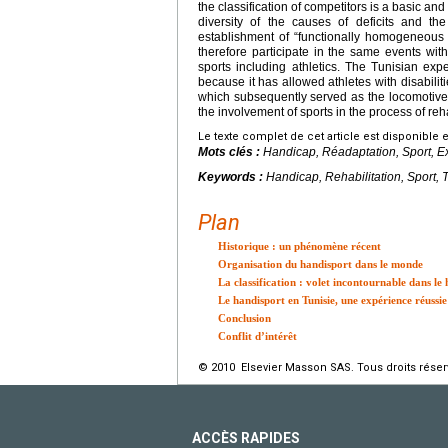
the classification of competitors is a basic an
diversity of the causes of deficits and the 
establishment of “functionally homogeneous 
therefore participate in the same events with
sports including athletics. The Tunisian exp
because it has allowed athletes with disabilitie
which subsequently served as the locomotive f
the involvement of sports in the process of reha
Le texte complet de cet article est disponible 
Mots clés :
Handicap, Réadaptation, Sport, E
Keywords :
Handicap, Rehabilitation, Sport, 
Plan
Historique : un phénomène récent
Organisation du handisport dans le monde
La classification : volet incontournable dans le
Le handisport en Tunisie, une expérience réussie
Conclusion
Conflit d’intérêt
© 2010 Elsevier Masson SAS. Tous droits réser
ACCÈS RAPIDES