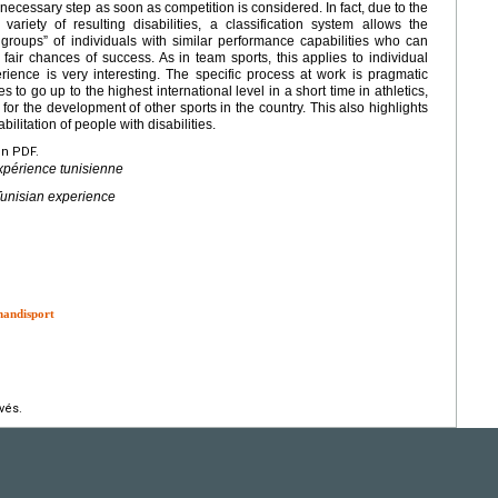
d necessary step as soon as competition is considered. In fact, due to the
variety of resulting disabilities, a classification system allows the
groups” of individuals with similar performance capabilities who can
 fair chances of success. As in team sports, this applies to individual
erience is very interesting. The specific process at work is pragmatic
s to go up to the highest international level in a short time in athletics,
or the development of other sports in the country. This also highlights
bilitation of people with disabilities.
en PDF.
xpérience tunisienne
Tunisian experience
 handisport
vés.