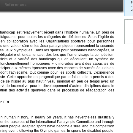
p
Références
L
u
handicap est relativement récent dans l’histoire humaine. En près de
ulgurante pour toutes les catégories de déficiences. Sous l’égide du
 en collaboration avec les Organisations sportives pour personnes
s une valeur sûre et les Jeux paralympiques représentent la seconde
les Jeux olympiques. Dans les sports pour personnes handicapées, la
obligatoire et fondamentale, dès lors que l’on envisage la compétition.
éficits et la variété des handicaps qui en découlent, un système de
 fonctionnellement homogènes » d’individus ayant des capacités de
ticiper aux mêmes épreuves avec des chances de succès équitables.
 dont l’athlétisme, tout comme pour les sports collectifs. L’expérience
iste. Cette approche est pragmatique par le fait qu’elle a permis à des
es de se hisser au plus haut niveau mondial en peu de temps avec un
 servi de locomotive pour le développement d’autres disciplines dans le
ation des activités sportives dans le processus de réadaptation des
en PDF.
in human history. In nearly 50 years, it has nevertheless drastically
Under the auspices of the International Paralympic Committee and through
isabled people, adapted sports have become a sure, and the competition
ting event following the Olympic games. In sports for disabled people,