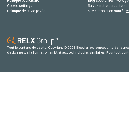
Politique publicitaire
Blog special IFSI :
www.gen
Cookie settings
Suivez notre actualité sur
Politique de la vie privée
Site d'emploi en santé :
e
Tout le contenu de ce site: Copyright © 2026 Elsevier, ses concédants de licence e
de données, a la formation en IA et aux technologies similaires. Pour tout con