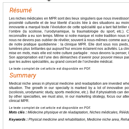
Résumé
Les niches médicales en MPR sont des lieux singuliers que nous investisson
proximité culturelle et de leur liberté d’accès liée à des situations au moin
innovante a marqué toute l’évolution de cette spécialité qui a tant fait brill
l’ombre (la scoliose, l’urodynamique, la traumatologie du sport, etc.). 
reconnaître a eu son temps. Même si notre marque et notre tradition nous inv
nous ne devons pas oublier de révéler, souvent à nous-mêmes comme aux yeu
de notre pratique quotidienne : la clinique MPR. Elle dort sous nos pied
lumières plus brillantes qui aujourd’hui encore éclairent nos activités. La 
mise en mots, mais elle est notre culture partagée : nous devons la penser, la f
Son appropriation est l’une des démarches d’avenir pour pouvoir mieux part
que les autres spécialités, au grand concert de l’orchestre médical.
Le texte complet de cet article est disponible en PDF.
Summary
Medical niche areas in physical medicine and readaptation are invested when
situation. The growth in our specialty is marked by a lot of innovative poli
(scoliosis, urodynamic study, sports medicine, etc.). But if physiatrists can 
by other specialties, we must also, in our marketing strategy, focus our att
clinical MPR.
Le texte complet de cet article est disponible en PDF.
Mots clés :
Médecine physique et de réadaptation, Niches médicales, Rééd
Keywords :
Physical medicine and rehabilitation, Medicine niche area, Rehabi