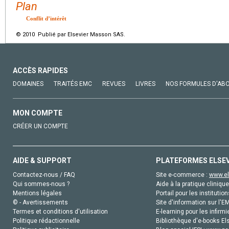
Plan
Conflit d’intérêt
© 2010 Publié par Elsevier Masson SAS.
ACCÈS RAPIDES
DOMAINES
TRAITÉS EMC
REVUES
LIVRES
NOS FORMULES D'AB
MON COMPTE
CRÉER UN COMPTE
AIDE & SUPPORT
PLATEFORMES ELSE
Contactez-nous / FAQ
Site e-commerce :
www.el
Qui sommes-nous ?
Aide à la pratique clinique
Mentions légales
Portail pour les institution
© - Avertissements
Site d'information sur l'E
Termes et conditions d'utilisation
E-learning pour les infirmi
Politique rédactionnelle
Bibliothèque d'e-books Els