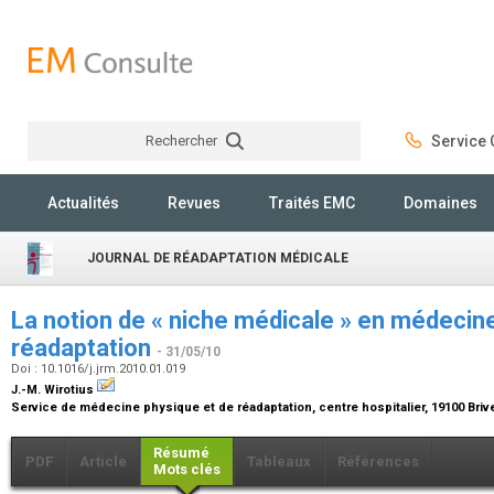
Rechercher
Service C
Rechercher
Actualités
Revues
Traités EMC
Domaines
JOURNAL DE RÉADAPTATION MÉDICALE
La notion de « niche médicale » en médecin
réadaptation
- 31/05/10
Doi : 10.1016/j.jrm.2010.01.019
J.-M. Wirotius
Service de médecine physique et de réadaptation, centre hospitalier, 19100 Briv
Résumé
PDF
Article
Tableaux
Références
Mots clés