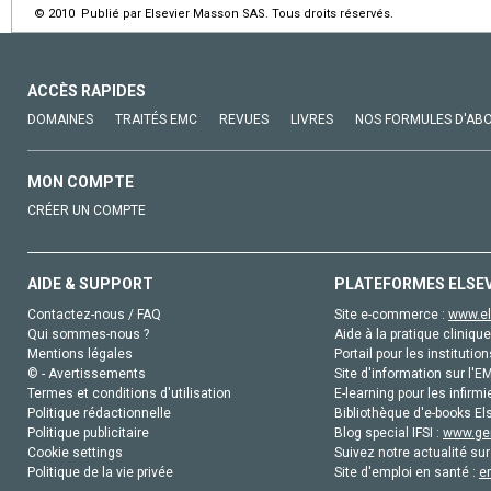
© 2010 Publié par Elsevier Masson SAS. Tous droits réservés.
ACCÈS RAPIDES
DOMAINES
TRAITÉS EMC
REVUES
LIVRES
NOS FORMULES D'AB
MON COMPTE
CRÉER UN COMPTE
AIDE & SUPPORT
PLATEFORMES ELSE
Contactez-nous / FAQ
Site e-commerce :
www.el
Qui sommes-nous ?
Aide à la pratique clinique
Mentions légales
Portail pour les institution
© - Avertissements
Site d'information sur l'E
Termes et conditions d'utilisation
E-learning pour les infirmi
Politique rédactionnelle
Bibliothèque d'e-books Els
Politique publicitaire
Blog special IFSI :
www.gen
Cookie settings
Suivez notre actualité sur
Politique de la vie privée
Site d'emploi en santé :
e