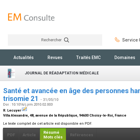
Rechercher
Service C
Rechercher
Actualités
Revues
Traités EMC
Domaines
JOURNAL DE RÉADAPTATION MÉDICALE
Santé et avancée en âge des personnes ha
trisomie 21
- 31/05/10
Doi : 10.1016/j.jrm.2010.02.003
R. Lecuyer
Villa Alexandre, 48, avenue de la République, 94600 Choisy-le-Roi, France
Le texte complet de cet article est disponible en PDF.
Résumé
PDF
Article
Références
Mots clés