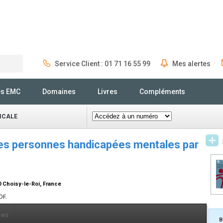
Service Client : 01 71 16 55 99
Mes alertes
Rechercher
és EMC
Domaines
Livres
Compléments
ICALE
es personnes handicapées mentales par
00 Choisy-le-Roi, France
DF.
ces
B