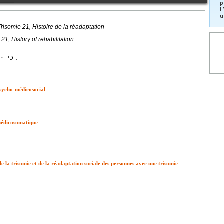
p
L
u
risomie 21, Histoire de la réadaptation
 21, History of rehabilitation
en PDF.
psycho-médicosocial
 médicosomatique
e la trisomie et de la réadaptation sociale des personnes avec une trisomie