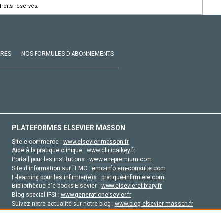
roits réservés.
VRES
NOS FORMULES D'ABONNEMENTS
PLATEFORMES ELSEVIER MASSON
Site e-commerce :
www.elsevier-masson.fr
Aide à la pratique clinique :
www.clinicalkey.fr
Portail pour les institutions :
www.em-premium.com
Site d'information sur l'EMC :
emc-info.em-consulte.com
E-learning pour les infirmier(e)s :
pratique-infirmiere.com
Bibliothèque d'e-books Elsevier :
www.elsevierelibrary.fr
Blog special IFSI :
www.generationelsevier.fr
Suivez notre actualité sur notre blog :
www.blog-elsevier-masson.fr
Site d'emploi en santé :
emploisante.com