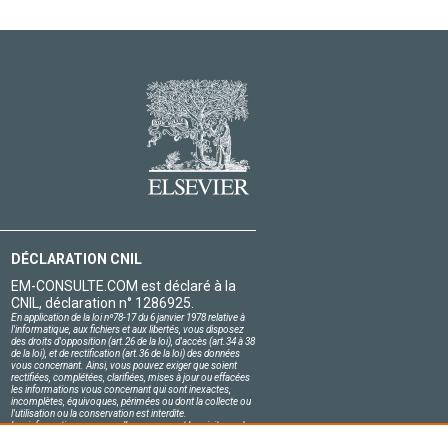
DÉCLARATION CNIL
EM-CONSULTE.COM est déclaré à la
CNIL, déclaration n° 1286925.
En application de la loi nº78-17 du 6 janvier 1978 relative à
l'informatique, aux fichiers et aux libertés, vous disposez
des droits d'opposition (art.26 de la loi), d'accès (art.34 à 38
de la loi), et de rectification (art.36 de la loi) des données
vous concernant. Ainsi, vous pouvez exiger que soient
rectifiées, complétées, clarifiées, mises à jour ou effacées
les informations vous concernant qui sont inexactes,
incomplètes, équivoques, périmées ou dont la collecte ou
l'utilisation ou la conservation est interdite.
Les informations personnelles concernant les visiteurs de
notre site, y compris leur identité, sont confidentielles.