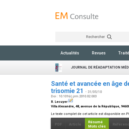
Rechercher
Actualités
Revues
Trait
JOURNAL DE RÉADAPTATION MÉD
Santé et avancée en âge d
trisomie 21
- 31/05/10
Doi : 10.1016/j.jrm.2010.02.003
R. Lecuyer
Villa Alexandre, 48, avenue de la République, 946
Le texte complet de cet article est disponible en P
Résumé
PDF
Article
Référen
Mots clés