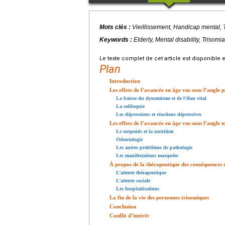
Mots clés :
Vieillissement, Handicap mental, T
Keywords :
Elderly, Mental disability, Trisomia
Le texte complet de cet article est disponible 
Plan
Introduction
Les effets de l’avancée en âge vus sous l’angle 
La baisse du dynamisme et de l’élan vital
La soliloquie
Les dépressions et réactions dépressives
Les effets de l’avancée en âge vus sous l’angle
Le surpoids et la nutrition
Odontologie
Les autres problèmes de pathologie
Les manifestations masquées
À propos de la thérapeutique des conséquences d
L’attente thérapeutique
L’attente sociale
Les hospitalisations
La fin de la vie des personnes trisomiques
Conclusion
Conflit d’intérêt