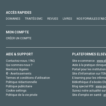
ACCÈS RAPIDES
DOMAINES
TRAITÉS EMC
REVUES
LIVRES
NOS FORMULES D'AB
MON COMPTE
CRÉER UN COMPTE
AIDE & SUPPORT
PLATEFORMES ELSE
Contactez-nous / FAQ
Site e-commerce :
www.el
Qui sommes-nous ?
Aide à la pratique clinique
Mentions légales
Portail pour les institution
© - Avertissements
Site d'information sur l'E
Termes et conditions d'utilisation
E-learning pour les infirmi
Politique rédactionnelle
Bibliothèque d'e-books Els
Politique publicitaire
Blog special IFSI :
www.gen
Cookie settings
Suivez notre actualité sur
Politique de la vie privée
Site d'emploi en santé :
e