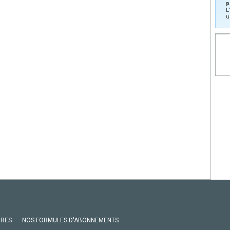
p
L
u
VRES
NOS FORMULES D'ABONNEMENTS