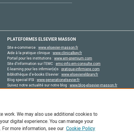
PLATEFORMES ELSEVIER MASSON
Site e-commerce :
www.elsevier-masson.fr
Aide à la pratique clinique :
www.clinicalkey.fr
Portail pour les institutions :
www.em-premium.com
Site d'information sur l'EMC :
emc-info.em-consulte.com
E-learning pour les infirmier(e)s :
pratique-infirmiere.com
Bibliothèque d'e-books Elsevier :
www.elsevierelibrary.fr
Blog special IFSI :
www.generationelsevier.fr
Suivez notre actualité sur notre blog :
www.blog-elsevier-masson.fr
Site d'emploi en santé :
emploisante.com
te work. We may also use additional cookies to
 your digital experience. You can manage your
. For more information, see our
Cookie Policy
vier, ses concédants de licence et ses contributeurs. Tout les droits sont réservés, y 
ogies similaires. Pour tout contenu en libre accès, les conditions de licence Creati