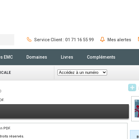
Service Client : 01 71 16 55 99
Mes alertes
Rechercher
és EMC
Domaines
Livres
Compléments
ICALE
0
DF.
en PDF.
roits réservés.
B