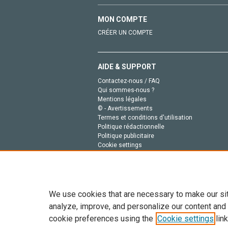
MON COMPTE
CRÉER UN COMPTE
AIDE & SUPPORT
Contactez-nous / FAQ
Qui sommes-nous ?
Mentions légales
© - Avertissements
Termes et conditions d'utilisation
Politique rédactionnelle
Politique publicitaire
Cookie settings
Politique de la vie privée
We use cookies that are necessary to make our si
analyze, improve, and personalize our content and
cookie preferences using the
Cookie settings
link
Tout le contenu de ce site: Copyright © 2026 Else
de données, a la formation en IA et aux technol