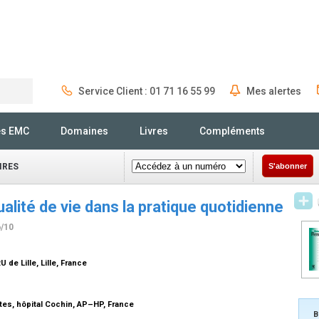
Service Client : 01 71 16 55 99
Mes alertes
Rechercher
és EMC
Domaines
Livres
Compléments
IRES
S'abonner
ualité de vie dans la pratique quotidienne
6/10
 de Lille, Lille, France
tes, hôpital Cochin, AP–HP, France
B