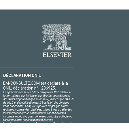
DÉCLARATION CNIL
EM-CONSULTE.COM est déclaré à la
CNIL, déclaration n° 1286925.
En application de la loi nº78-17 du 6 janvier 1978 relative à
l'informatique, aux fichiers et aux libertés, vous disposez
des droits d'opposition (art.26 de la loi), d'accès (art.34 à 38
de la loi), et de rectification (art.36 de la loi) des données
vous concernant. Ainsi, vous pouvez exiger que soient
rectifiées, complétées, clarifiées, mises à jour ou effacées
les informations vous concernant qui sont inexactes,
incomplètes, équivoques, périmées ou dont la collecte ou
l'utilisation ou la conservation est interdite.
Les informations personnelles concernant les visiteurs de
notre site, y compris leur identité, sont confidentielles.