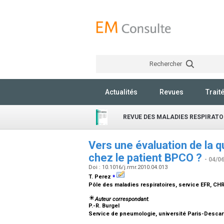
Rechercher
Actualités
Revues
Trait
REVUE DES MALADIES RESPIRATO
Vers une évaluation de la q
chez le patient BPCO ?
- 04/0
Doi : 10.1016/j.rmr.2010.04.013
⁎
T. Perez
Pôle des maladies respiratoires, service EFR, CHRU
Auteur correspondant.
P.-R. Burgel
Service de pneumologie, université Paris-Descar