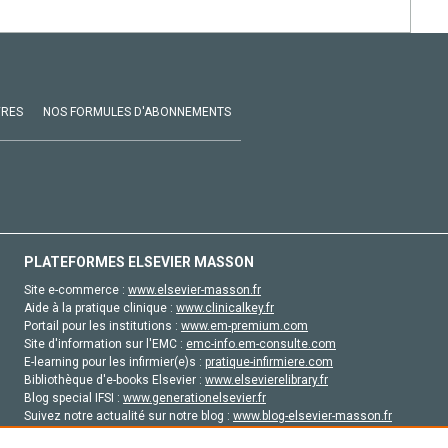
VRES
NOS FORMULES D'ABONNEMENTS
PLATEFORMES ELSEVIER MASSON
Site e-commerce :
www.elsevier-masson.fr
Aide à la pratique clinique :
www.clinicalkey.fr
Portail pour les institutions :
www.em-premium.com
Site d'information sur l'EMC :
emc-info.em-consulte.com
E-learning pour les infirmier(e)s :
pratique-infirmiere.com
Bibliothèque d'e-books Elsevier :
www.elsevierelibrary.fr
Blog special IFSI :
www.generationelsevier.fr
Suivez notre actualité sur notre blog :
www.blog-elsevier-masson.fr
Site d'emploi en santé :
emploisante.com