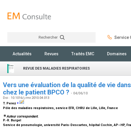
Rechercher
Service C
Rechercher
Actualités
Revues
Traités EMC
Domaines
REVUE DES MALADIES RESPIRATOIRES
Vers une évaluation de la qualité de vie dans
chez le patient BPCO ?
- 04/06/10
Doi : 10.1016/j.rmr.2010.04.013
⁎
T. Perez
Pôle des maladies respiratoires, service EFR, CHRU de Lille, Lille, France
Auteur correspondant.
P.-R. Burgel
Service de pneumologie, université Paris-Descartes, hôpital Cochin, AP–HP, F