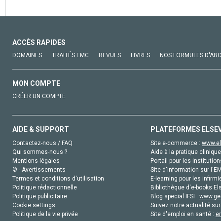
ACCÈS RAPIDES
DOMAINES
TRAITÉS EMC
REVUES
LIVRES
NOS FORMULES D'AB
MON COMPTE
CRÉER UN COMPTE
AIDE & SUPPORT
PLATEFORMES ELSE
Contactez-nous / FAQ
Site e-commerce :
www.el
Qui sommes-nous ?
Aide à la pratique clinique
Mentions légales
Portail pour les institution
© - Avertissements
Site d'information sur l'E
Termes et conditions d'utilisation
E-learning pour les infirmi
Politique rédactionnelle
Bibliothèque d'e-books Els
Politique publicitaire
Blog special IFSI :
www.gen
Cookie settings
Suivez notre actualité sur
Politique de la vie privée
Site d'emploi en santé :
e