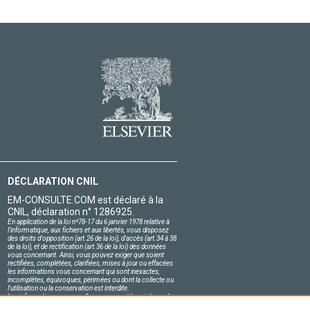
DÉCLARATION CNIL
EM-CONSULTE.COM est déclaré à la
CNIL, déclaration n° 1286925.
En application de la loi nº78-17 du 6 janvier 1978 relative à
l'informatique, aux fichiers et aux libertés, vous disposez
des droits d'opposition (art.26 de la loi), d'accès (art.34 à 38
de la loi), et de rectification (art.36 de la loi) des données
vous concernant. Ainsi, vous pouvez exiger que soient
rectifiées, complétées, clarifiées, mises à jour ou effacées
les informations vous concernant qui sont inexactes,
incomplètes, équivoques, périmées ou dont la collecte ou
l'utilisation ou la conservation est interdite.
Les informations personnelles concernant les visiteurs de
notre site, y compris leur identité, sont confidentielles.