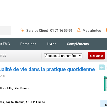
Service Client : 01 71 16 55 99
Mes alertes
Rechercher
és EMC
Domaines
Livres
Compléments
IRES
S'abonner
ualité de vie dans la pratique quotidienne
6/10
 de Lille, Lille, France
tes, hôpital Cochin, AP–HP, France
B