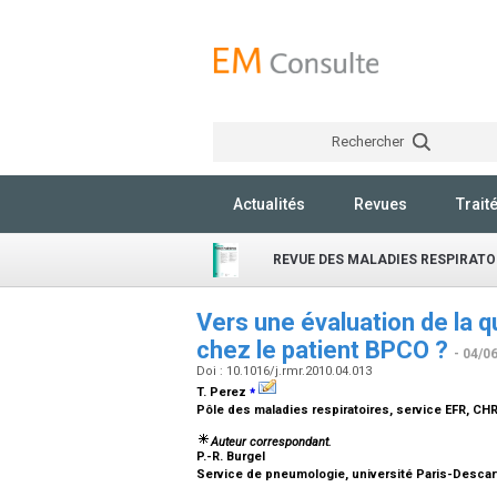
Rechercher
Actualités
Revues
Trait
REVUE DES MALADIES RESPIRATO
Vers une évaluation de la q
chez le patient BPCO ?
- 04/0
Doi : 10.1016/j.rmr.2010.04.013
⁎
T. Perez
Pôle des maladies respiratoires, service EFR, CHRU
Auteur correspondant.
P.-R. Burgel
Service de pneumologie, université Paris-Descar