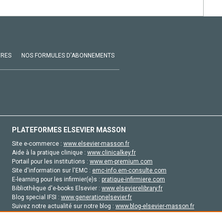
VRES
NOS FORMULES D'ABONNEMENTS
PLATEFORMES ELSEVIER MASSON
Site e-commerce :
www.elsevier-masson.fr
Aide à la pratique clinique :
www.clinicalkey.fr
Portail pour les institutions :
www.em-premium.com
Site d'information sur l'EMC :
emc-info.em-consulte.com
E-learning pour les infirmier(e)s :
pratique-infirmiere.com
Bibliothèque d'e-books Elsevier :
www.elsevierelibrary.fr
Blog special IFSI :
www.generationelsevier.fr
Suivez notre actualité sur notre blog :
www.blog-elsevier-masson.fr
Site d'emploi en santé :
emploisante.com